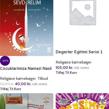
Degerler Egitimi Serisi 1
Allah’i Arayan Cocuk
-20%
Religiøse børnebøger
105,00
kr.
inkl. moms
Cocuklarimiza Namazi Nasil
Tilføj Til Kurv
Sevdirelim?
Religiøse børnebøger
,
Tilbud
40,00
kr.
50,00
kr.
inkl. moms
Tilføj Til Kurv