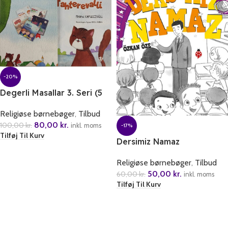
-20%
Degerli Masallar 3. Seri (5
Kitap)
Religiøse børnebøger
,
Tilbud
80,00
kr.
100,00
kr.
inkl. moms
-17%
Tilføj Til Kurv
Dersimiz Namaz
Religiøse børnebøger
,
Tilbud
50,00
kr.
60,00
kr.
inkl. moms
Tilføj Til Kurv