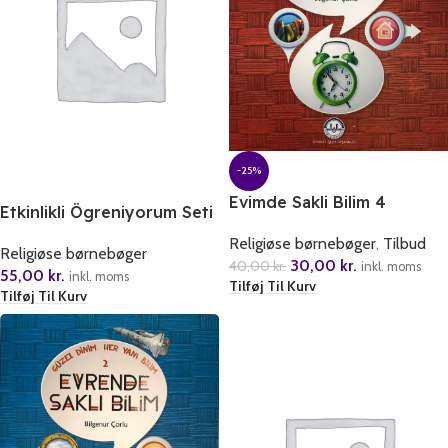
-25%
Evimde Sakli Bilim 4
Etkinlikli Ögreniyorum Seti
6 Oruc Tutuyorum
Religiøse børnebøger
,
Tilbud
Religiøse børnebøger
30,00
kr.
40,00
kr.
inkl. moms
55,00
kr.
inkl. moms
Tilføj Til Kurv
Tilføj Til Kurv