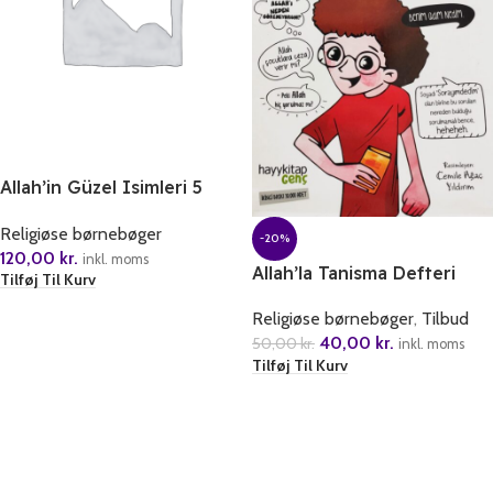
Allah’in Güzel Isimleri 5
Kitap (2.Seri)
Religiøse børnebøger
-20%
120,00
kr.
inkl. moms
Allah’la Tanisma Defteri
Tilføj Til Kurv
Religiøse børnebøger
,
Tilbud
40,00
kr.
50,00
kr.
inkl. moms
Tilføj Til Kurv