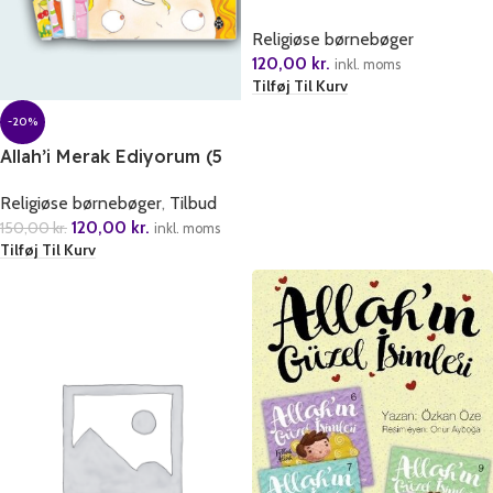
Kitap (1.Seri)
Religiøse børnebøger
120,00
kr.
inkl. moms
Tilføj Til Kurv
-20%
Allah’i Merak Ediyorum (5
Cilt)
Religiøse børnebøger
,
Tilbud
120,00
kr.
150,00
kr.
inkl. moms
Tilføj Til Kurv