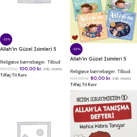
-23%
Allah’in Güzel Isimleri 5
-20%
Kitap (1.Set)
Allah’in Güzel Isimleri 5
Religiøse børnebøger
,
Tilbud
Kitap (2. Set)
100,00
kr.
130,00
kr.
inkl. moms
Religiøse børnebøger
,
Tilbud
Tilføj Til Kurv
80,00
kr.
100,00
kr.
inkl. moms
Tilføj Til Kurv