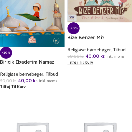
-20%
Bize Benzer Mi?
Religiøse børnebøger
,
Tilbud
-20%
40,00
kr.
50,00
kr.
inkl. moms
Biricik Ibadetim Namaz
Tilføj Til Kurv
Religiøse børnebøger
,
Tilbud
40,00
kr.
50,00
kr.
inkl. moms
Tilføj Til Kurv