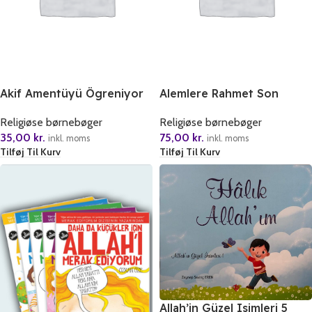
Akif Amentüyü Ögreniyor
Alemlere Rahmet Son
Kitaplara Iman
Peygamber Hz Muhammed
Religiøse børnebøger
Religiøse børnebøger
Sas
35,00
kr.
75,00
kr.
inkl. moms
inkl. moms
Tilføj Til Kurv
Tilføj Til Kurv
Allah’in Güzel Isimleri 5