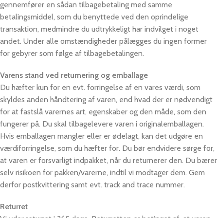
gennemfører en sådan tilbagebetaling med samme
betalingsmiddel, som du benyttede ved den oprindelige
transaktion, medmindre du udtrykkeligt har indvilget i noget
andet. Under alle omstændigheder pålægges du ingen former
for gebyrer som følge af tilbagebetalingen.
Varens stand ved returnering og emballage
Du hæfter kun for en evt. forringelse af en vares værdi, som
skyldes anden håndtering af varen, end hvad der er nødvendigt
for at fastslå varernes art, egenskaber og den måde, som den
fungerer på. Du skal tilbagelevere varen i originalemballagen.
Hvis emballagen mangler eller er ødelagt, kan det udgøre en
værdiforringelse, som du hæfter for. Du bør endvidere sørge for,
at varen er forsvarligt indpakket, når du returnerer den. Du bærer
selv risikoen for pakken/varerne, indtil vi modtager dem. Gem
derfor postkvittering samt evt. track and trace nummer.
Returret