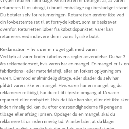
Vi yder returret i 365 dage. Returretten er betinget af, at varen
returneres til os ubrugt, i ubrudt emballage og ubeskadiget stand.
Du betaler selv for returneringen. Returretten ændrer ikke ved
din lovbestemte ret til at fortryde købet, som er beskrevet
ovenfor. Returretten løber fra købstidspunktet. Varer kan
returneres ved indlevere dem i vores fysiske butik.
Reklamation – hvis der er noget galt med varen
Ved køb af varer finder købelovens regler anvendelse. Du har 2
års reklamationsret, hvis varen har en mangel. En mangel er fx en
fabrikations- eller materialefejl, eller en forkert oplysning om
varen. Derimod er almindelig slitage, eller skader du selv har
påført varen, ikke en mangel. Hvis varen har en mangel, og du
reklamerer rettidigt, har du ret til i første omgang at få varen
repareret eller ombyttet. Hvis det ikke kan ske, eller det ikke sker
inden rimelig tid, kan du efter omstændighederne få pengene
tilbage eller afslag i prisen. Opdager du en mangel, skal du
reklamere til os inden rimelig tid. Vi anbefaler, at du klager
hurtigst muligt, navnlig hvis der er tale om transportskader.