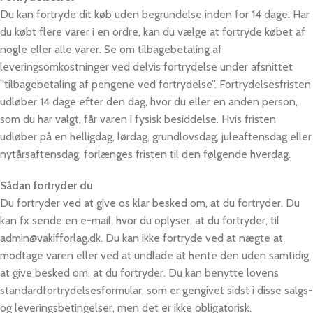
Du kan fortryde dit køb uden begrundelse inden for 14 dage. Har
du købt flere varer i en ordre, kan du vælge at fortryde købet af
nogle eller alle varer. Se om tilbagebetaling af
leveringsomkostninger ved delvis fortrydelse under afsnittet
”tilbagebetaling af pengene ved fortrydelse”. Fortrydelsesfristen
udløber 14 dage efter den dag, hvor du eller en anden person,
som du har valgt, får varen i fysisk besiddelse. Hvis fristen
udløber på en helligdag, lørdag, grundlovsdag, juleaftensdag eller
nytårsaftensdag, forlænges fristen til den følgende hverdag.
Sådan fortryder du
Du fortryder ved at give os klar besked om, at du fortryder. Du
kan fx sende en e-mail, hvor du oplyser, at du fortryder, til
admin@vakifforlag.dk. Du kan ikke fortryde ved at nægte at
modtage varen eller ved at undlade at hente den uden samtidig
at give besked om, at du fortryder. Du kan benytte lovens
standardfortrydelsesformular, som er gengivet sidst i disse salgs-
og leveringsbetingelser, men det er ikke obligatorisk.