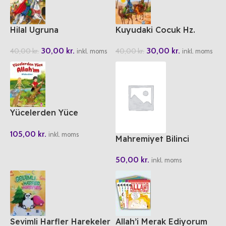
Hilal Ugruna
Kuyudaki Cocuk Hz.
Yusuf
30,00
kr.
30,00
kr.
40,00
kr.
40,00
kr.
inkl. moms
inkl. moms
Yücelerden Yüce
Allah’im
105,00
kr.
inkl. moms
Mahremiyet Bilinci
50,00
kr.
inkl. moms
Sevimli Harfler Harekeler
Allah’i Merak Ediyorum