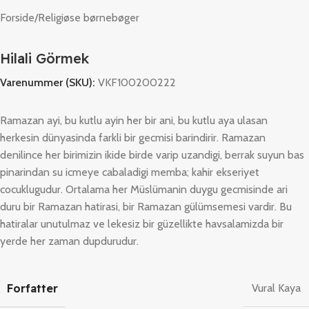
Forside
/
Religiøse børnebøger
Hilali Görmek
Varenummer (SKU):
VKF100200222
Ramazan ayi, bu kutlu ayin her bir ani, bu kutlu aya ulasan
herkesin dünyasinda farkli bir gecmisi barindirir. Ramazan
denilince her birimizin ikide birde varip uzandigi, berrak suyun bas
pinarindan su icmeye cabaladigi memba; kahir ekseriyet
cocuklugudur. Ortalama her Müslümanin duygu gecmisinde ari
duru bir Ramazan hatirasi, bir Ramazan gülümsemesi vardir. Bu
hatiralar unutulmaz ve lekesiz bir güzellikte havsalamizda bir
yerde her zaman dupdurudur.
Forfatter
Vural Kaya