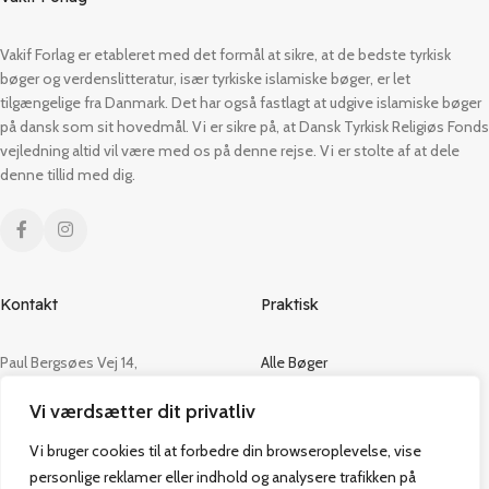
Vakif Forlag er etableret med det formål at sikre, at de bedste tyrkisk
bøger og verdenslitteratur, især tyrkiske islamiske bøger, er let
tilgængelige fra Danmark. Det har også fastlagt at udgive islamiske bøger
på dansk som sit hovedmål. Vi er sikre på, at Dansk Tyrkisk Religiøs Fonds
vejledning altid vil være med os på denne rejse. Vi er stolte af at dele
denne tillid med dig.
Kontakt
Praktisk
Paul Bergsøes Vej 14,
Alle Bøger
2600 Glostrup
Tilbud
Vi værdsætter dit privatliv
CVR: 42813915
Om os
Handelsbetingelser
Vi bruger cookies til at forbedre din browseroplevelse, vise
admin@vakifforlag.dk
Kontakt
personlige reklamer eller indhold og analysere trafikken på
+45 26 24 2354