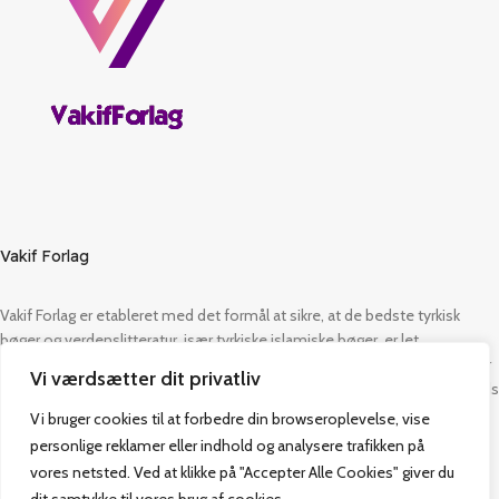
Vakif Forlag
Vakif Forlag er etableret med det formål at sikre, at de bedste tyrkisk
bøger og verdenslitteratur, især tyrkiske islamiske bøger, er let
tilgængelige fra Danmark. Det har også fastlagt at udgive islamiske bøger
Vi værdsætter dit privatliv
på dansk som sit hovedmål. Vi er sikre på, at Dansk Tyrkisk Religiøs Fonds
vejledning altid vil være med os på denne rejse. Vi er stolte af at dele
Vi bruger cookies til at forbedre din browseroplevelse, vise
denne tillid med dig.
personlige reklamer eller indhold og analysere trafikken på
vores netsted. Ved at klikke på "Accepter Alle Cookies" giver du