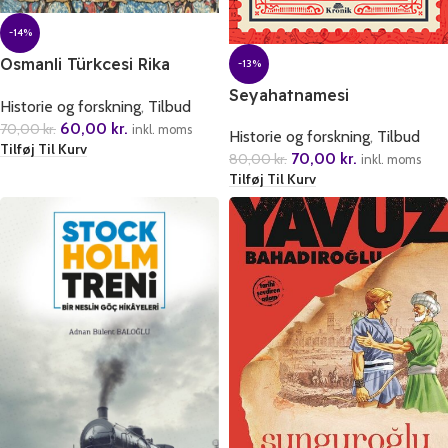
-14%
Osmanli Türkcesi Rika
-13%
Metinleri Okumaya Giris
Seyahatnamesi
Historie og forskning
,
Tilbud
60,00
kr.
70,00
kr.
inkl. moms
Historie og forskning
,
Tilbud
Tilføj Til Kurv
70,00
kr.
80,00
kr.
inkl. moms
Tilføj Til Kurv