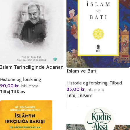
Islam Tarihciliginde Adanan
Islam ve Bati
Altin Bir Ömür Prof. Dr.
Historie og forskning
Mustafa Fayda
Historie og forskning
,
Tilbud
90,00
kr.
inkl. moms
85,00
kr.
inkl. moms
Tilføj Til Kurv
Tilføj Til Kurv