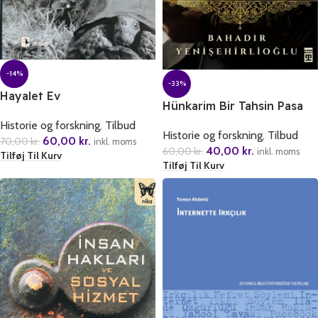
-14%
-33%
Hayalet Ev
Hünkarim Bir Tahsin Pasa
Romani
Historie og forskning
,
Tilbud
Historie og forskning
,
Tilbud
60,00
kr.
70,00
kr.
inkl. moms
40,00
kr.
60,00
kr.
inkl. moms
Tilføj Til Kurv
Tilføj Til Kurv