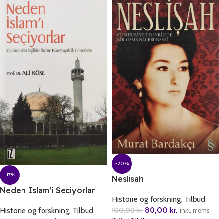
-20%
-17%
Neslisah
Neden Islam’i Seciyorlar
Historie og forskning
,
Tilbud
80,00
kr.
Historie og forskning
,
Tilbud
100,00
kr.
inkl. moms