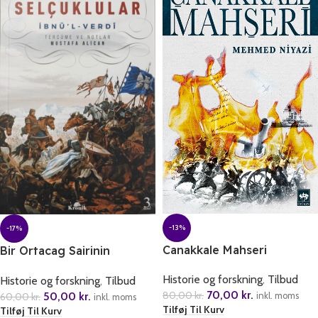
-13%
-17%
Canakkale Mahseri
Bir Ortacag Sairinin
Kaleminden Selcuklular
Historie og forskning
,
Tilbud
Historie og forskning
,
Tilbud
70,00
kr.
80,00
kr.
50,00
kr.
inkl. moms
60,00
kr.
inkl. moms
Tilføj Til Kurv
Tilføj Til Kurv