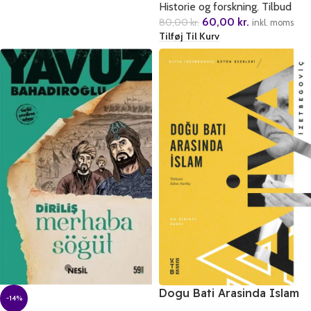
Historie og forskning
,
Tilbud
Islamofobi
60,00
kr.
80,00
kr.
inkl. moms
Tilføj Til Kurv
Dogu Bati Arasinda Islam
-14%