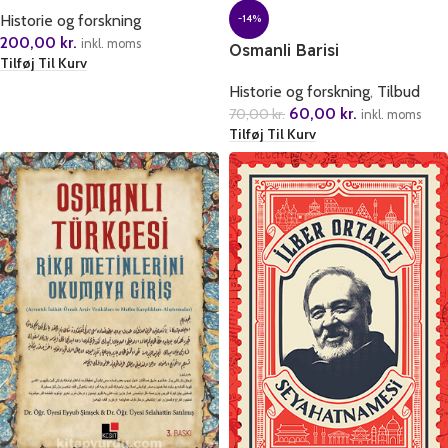
Alemi Müslümanlari 1050-
Historie og forskning
-14%
1614
200,00
kr.
inkl. moms
Osmanli Barisi
Tilføj Til Kurv
Historie og forskning
,
Tilbud
60,00
kr.
70,00
kr.
inkl. moms
Tilføj Til Kurv