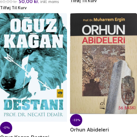
Tilføj Til Kurv
50,00
kr.
60,00
kr.
inkl. moms
Tilføj Til Kurv
-33%
-17%
Orhun Abideleri