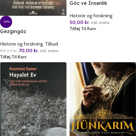
Göc ve Insanlik
Historie og forskning
50,00
kr.
-13%
inkl. moms
Tilføj Til Kurv
Gezgingöz
Historie og forskning
,
Tilbud
70,00
kr.
80,00
kr.
inkl. moms
Tilføj Til Kurv