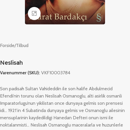
Klik for at forstørre
Forside
/
Tilbud
Neslisah
Varenummer (SKU):
VKF10003784
Son padisah Sultan Vahideddin ile son halife Abdulmecid
Efendi’nin torunu olan Neslisah Osmanoglu, alti asirlik osmanli
Imparatorlugu’nun yikilistan once dunyaya gelmis son prensesi
idi… 1921’in 4 Subatinda dunyaya gelmis ve Osmanoglu ailesinin
mensuplarinin kaydedildigi Hanedan Defteri onun ismi ile
noktalanmisti… Neslisah Osmanoglu maceralarla ve huzunlerle