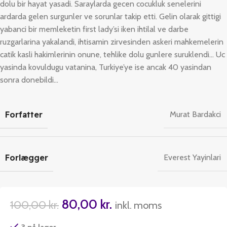
dolu bir hayat yasadi. Saraylarda gecen cocukluk senelerini
ardarda gelen surgunler ve sorunlar takip etti. Gelin olarak gittigi
yabanci bir memleketin first lady’si iken ihtilal ve darbe
ruzgarlarina yakalandi, ihtisamin zirvesinden askeri mahkemelerin
catik kasli hakimlerinin onune, tehlike dolu gunlere suruklendi… Uc
yasinda kovuldugu vatanina, Turkiye’ye ise ancak 40 yasindan
sonra donebildi…
Forfatter
Murat Bardakci
Forlægger
Everest Yayinlari
80,00
kr.
100,00
kr.
inkl. moms