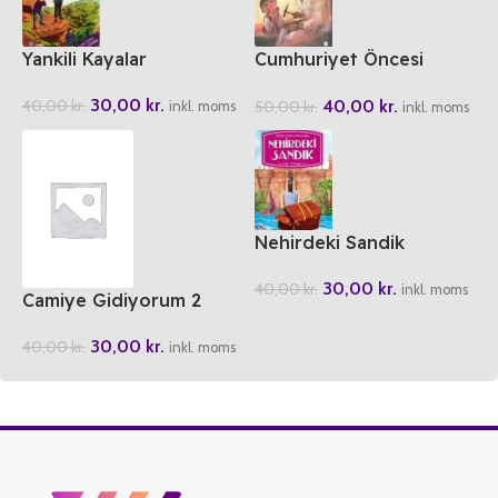
Yankili Kayalar
Cumhuriyet Öncesi
Yazarlardan Cocuklara
30,00
kr.
40,00
kr.
40,00
kr.
50,00
kr.
Hikayeler
inkl. moms
inkl. moms
Nehirdeki Sandik
30,00
kr.
40,00
kr.
inkl. moms
Camiye Gidiyorum 2
30,00
kr.
40,00
kr.
inkl. moms