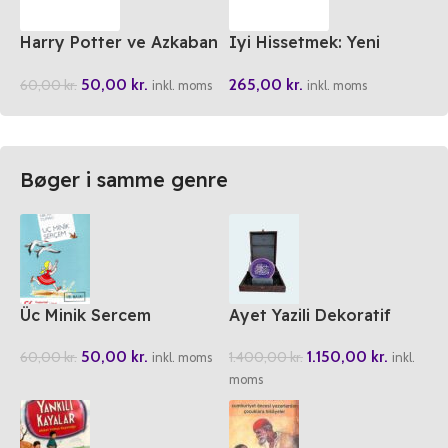
Harry Potter ve Azkaban
Iyi Hissetmek: Yeni
Tutsagi
Duygudurum Tedavisi
50,00
kr.
265,00
kr.
60,00
kr.
inkl. moms
inkl. moms
Bøger i samme genre
Üc Minik Sercem
Ayet Yazili Dekoratif
Akik Tasi
50,00
kr.
1.150,00
kr.
60,00
kr.
1.400,00
kr.
inkl. moms
inkl.
moms