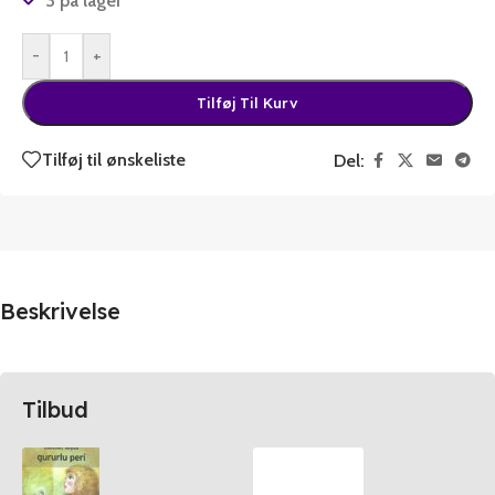
3 på lager
-
+
Tilføj Til Kurv
Tilføj til ønskeliste
Del:
Beskrivelse
Tilbud