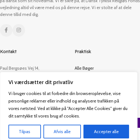
på dansk som sit hovedmål. Vi er sikre på, at Dansk Tyrkisk Religiøs Fonds
vejledning altid vil være med os på denne rejse. Vi er stolte af at dele
denne tillid med dig.
Kontakt
Praktisk
Paul Bergsøes Vej 14,
Alle Bøger
2600 Glostrup
Tilbud
Vi værdsætter dit privatliv
CVR: 42813915
Om os
Handelsbetingelser
Vi bruger cookies til at forbedre din browseroplevelse, vise
admin@vakifforlag.dk
Kontakt
personlige reklamer eller indhold og analysere trafikken på
+45 26 24 2354
vores netsted. Ved at klikke på "Accepter Alle Cookies" giver du
dit samtykke til vores brug af cookies.
Vakif Forlag @ 2024 | Power by
NemBestil ApS
Tilpas
Afvis alle
Accepter alle