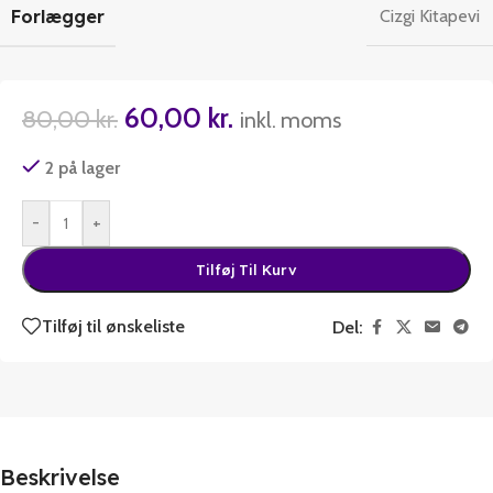
Forlægger
Cizgi Kitapevi
60,00
kr.
80,00
kr.
inkl. moms
2 på lager
-
+
Tilføj Til Kurv
Tilføj til ønskeliste
Del:
Beskrivelse