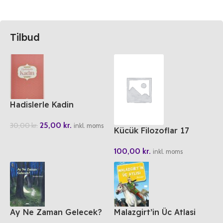
Tilbud
Hadislerle Kadin
25,00
kr.
30,00
kr.
inkl. moms
Kücük Filozoflar 17
Wittgenstein’in
100,00
kr.
Gergedani
inkl. moms
Ay Ne Zaman Gelecek?
Malazgirt’in Üc Atlasi