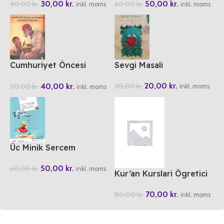
30,00
kr.
50,00
kr.
40,00
kr.
60,00
kr.
inkl. moms
inkl. moms
Cumhuriyet Öncesi
Sevgi Masali
Yazarlardan Cocuklara
20,00
kr.
40,00
kr.
30,00
kr.
50,00
kr.
Hikayeler
inkl. moms
inkl. moms
Üc Minik Sercem
50,00
kr.
60,00
kr.
inkl. moms
Kur’an Kurslari Ögretici
Kitabi 1-2
70,00
kr.
80,00
kr.
inkl. moms