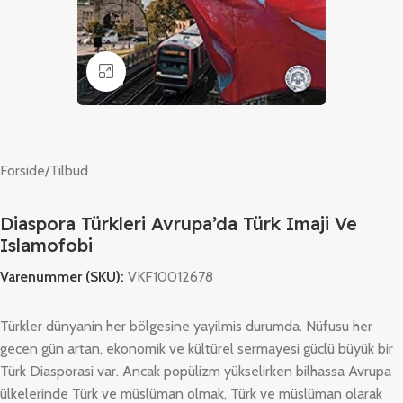
Klik for at forstørre
Forside
/
Tilbud
Diaspora Türkleri Avrupa’da Türk Imaji Ve
Islamofobi
Varenummer (SKU):
VKF10012678
Türkler dünyanin her bölgesine yayilmis durumda. Nüfusu her
gecen gün artan, ekonomik ve kültürel sermayesi güclü büyük bir
Türk Diasporasi var. Ancak popülizm yükselirken bilhassa Avrupa
ülkelerinde Türk ve müslüman olmak, Türk ve müslüman olarak