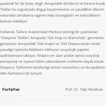
yasamak hic de kolay degil. Avrupa’daki dördüncü ve besinci kusak
Türkler bu cografyada dogup büyümelerine ve yasadiklari ülkenin
vatandasi olmalarina ragmen hala önyargilarin ve esitsizliklerin
kurbani olabiliyor.
Hollanda Türkevi Arastirmalar Merkezi destegi ile yayinlanan
“Diaspora Türkleri: Avrupa’da Türk Imaji ve Islamofobi”, gecmisten
günümüze Avrupa’daki Türk imajini ve Türk Diasporasinin icinde
yasadigi toplumla iliskilerini etkileyen sosyolojik yapisini
aydinlatmaya calisiyor. Kitapta yer alan yazilar ayrica sosyoloji,
antropoloji ve siyaset bilimi calismalarinin verilerine dayali olarak
Diaspora Türklerinin karsilastigi temel meselelere ve Avrupalilarin
zihin haritasina isik tutuyor.
Forfatter
Prof. Dr. Talip Kücükcan