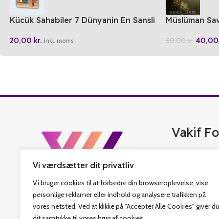
Kücük Sahabiler 7 Dünyanin En Sansli
Müslüman Sav
Cocugu
40,0
20,00
kr.
50,00
kr.
inkl. moms
Vakif Fo
Vakif Forlag er 
Vi værdsætter dit privatliv
bedste tyrkisk b
islamiske bøger,
Vi bruger cookies til at forbedre din browseroplevelse, vise
har også fastlag
personlige reklamer eller indhold og analysere trafikken på
som sit hovedmål
vores netsted. Ved at klikke på "Accepter Alle Cookies" giver du
Religiøs Fonds v
dit samtykke til vores brug af cookies.