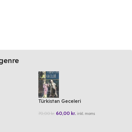
genre
Türkistan Geceleri
60,00
kr.
70,00
kr.
inkl. moms