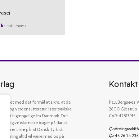
asci
0
kr.
inkl. moms
rlag
Kontakt
etableret med det formål at sikre, at de
Paul Bergsøes Ve
øger og verdenslitteratur, især tyrkiske
2600 Glostrup
 er let tilgængelige fra Danmark. Det
CVR: 42813915
t at udgive islamiske bøger på dansk
admin@vakiffo
. Vi er sikre på, at Dansk Tyrkisk
+45 26 24 23
ejledning altid vil være med os på