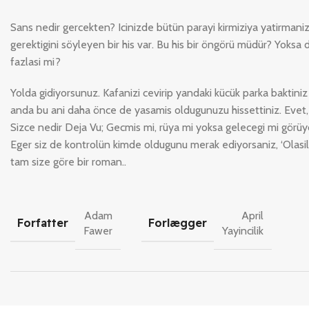
Sans nedir gercekten? Icinizde bütün parayi kirmiziya yatirmani
gerektigini söyleyen bir his var. Bu his bir öngörü müdür? Yoksa 
fazlasi mi?
Yolda gidiyorsunuz. Kafanizi cevirip yandaki kücük parka baktiniz
anda bu ani daha önce de yasamis oldugunuzu hissettiniz. Evet,
Sizce nedir Deja Vu; Gecmis mi, rüya mi yoksa gelecegi mi görü
Eger siz de kontrolün kimde oldugunu merak ediyorsaniz, ‘Olasili
tam size göre bir roman..
Adam
April
Forfatter
Forlægger
Fawer
Yayincilik