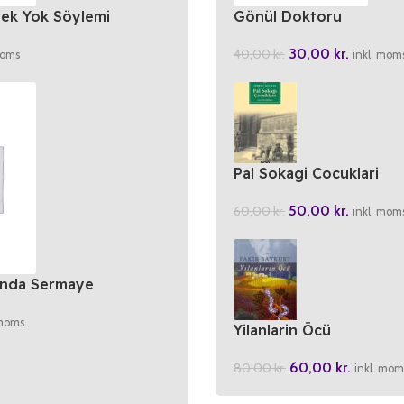
rek Yok Söylemi
Gönül Doktoru
30,00
kr.
40,00
kr.
moms
inkl. mom
Pal Sokagi Cocuklari
50,00
kr.
60,00
kr.
inkl. mom
dinda Sermaye
 moms
Yilanlarin Öcü
60,00
kr.
80,00
kr.
inkl. mom