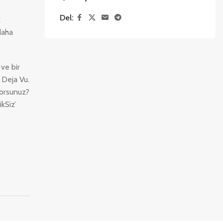
Del:
z
daha
 ve bir
 Deja Vu.
yorsunuz?
kSiz’