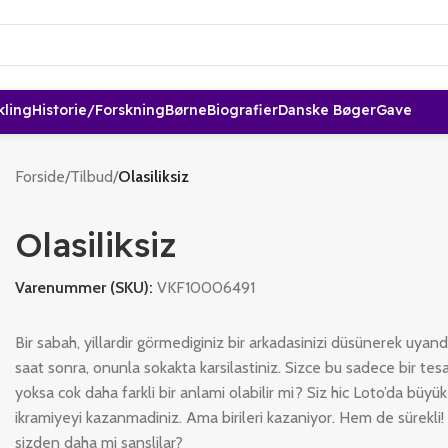
kling
Historie/forskning
Børne
Biografier
Danske Bøger
Gave
Forside
/
Tilbud
/
Olasiliksiz
Olasiliksiz
Varenummer (SKU):
VKF10006491
Bir sabah, yillardir görmediginiz bir arkadasinizi düsünerek uyandi
saat sonra, onunla sokakta karsilastiniz. Sizce bu sadece bir tes
yoksa cok daha farkli bir anlami olabilir mi? Siz hic Loto’da büyük
ikramiyeyi kazanmadiniz. Ama birileri kazaniyor. Hem de sürekli!
sizden daha mi sanslilar?