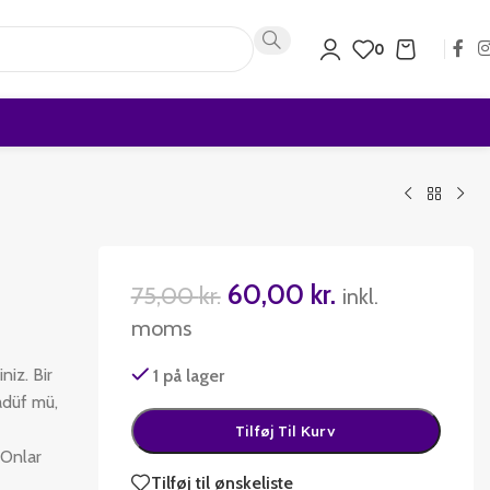
0
60,00
kr.
75,00
kr.
inkl.
moms
niz. Bir
1 på lager
adüf mü,
Tilføj Til Kurv
 Onlar
Tilføj til ønskeliste