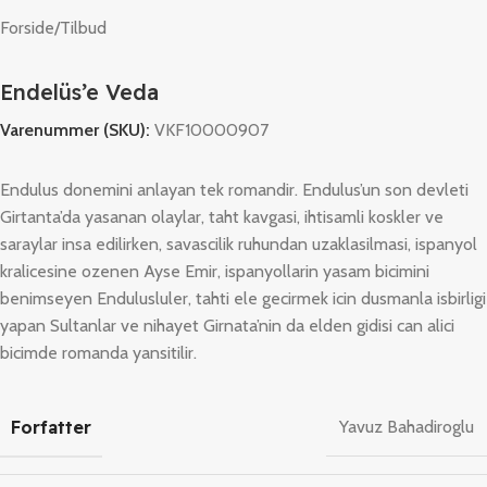
Forside
/
Tilbud
Endelüs’e Veda
Varenummer (SKU):
VKF10000907
Endulus donemini anlayan tek romandir. Endulus’un son devleti
Girtanta’da yasanan olaylar, taht kavgasi, ihtisamli koskler ve
saraylar insa edilirken, savascilik ruhundan uzaklasilmasi, ispanyol
kralicesine ozenen Ayse Emir, ispanyollarin yasam bicimini
benimseyen Endulusluler, tahti ele gecirmek icin dusmanla isbirligi
yapan Sultanlar ve nihayet Girnata’nin da elden gidisi can alici
bicimde romanda yansitilir.
Forfatter
Yavuz Bahadiroglu