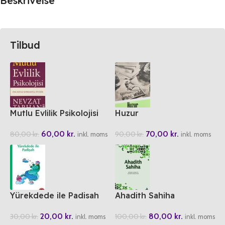
Beskrivelse
Tilbud
Mutlu Evlilik Psikolojisi
Huzur
60,00
kr.
70,00
kr.
80,00
kr.
90,00
kr.
inkl. moms
inkl. moms
Yürekdede ile Padisah
Ahadith Sahiha
20,00
kr.
80,00
kr.
30,00
kr.
100,00
kr.
inkl. moms
inkl. moms