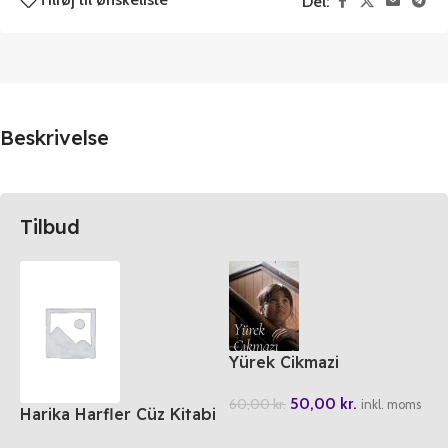
Del:
Beskrivelse
Tilbud
Yürek Cikmazi
50,00
kr.
60,00
kr.
inkl. moms
Harika Harfler Cüz Kitabi