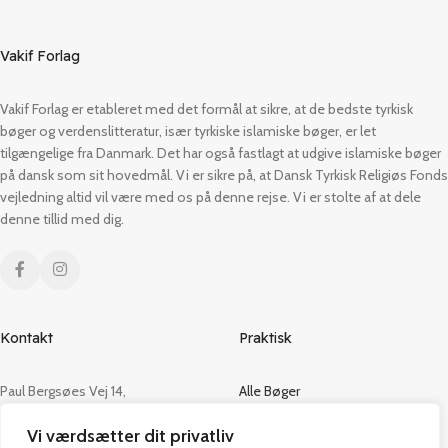
Vakif Forlag
Vakif Forlag er etableret med det formål at sikre, at de bedste tyrkisk
bøger og verdenslitteratur, især tyrkiske islamiske bøger, er let
tilgængelige fra Danmark. Det har også fastlagt at udgive islamiske bøger
på dansk som sit hovedmål. Vi er sikre på, at Dansk Tyrkisk Religiøs Fonds
vejledning altid vil være med os på denne rejse. Vi er stolte af at dele
denne tillid med dig.
Kontakt
Praktisk
Paul Bergsøes Vej 14,
Alle Bøger
2600 Glostrup
Tilbud
Vi værdsætter dit privatliv
CVR: 42813915
Om os