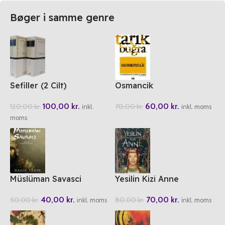
Bøger i samme genre
Sefiller (2 Cilt)
Osmancik
100,00
kr.
60,00
kr.
120,00
kr.
70,00
kr.
inkl.
inkl. moms
moms
Müslüman Savasci
Yesilin Kizi Anne
40,00
kr.
70,00
kr.
50,00
kr.
80,00
kr.
inkl. moms
inkl. moms