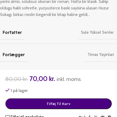
yerini almis, soluksuz okunan bir roman. Hatta bir klasik. Sahip
oldugu hakli sohretle, yuzyuzlerce baski sayisina ulasan Huzur
Sokagı, birkac neslin begendi bir kitap haline geldi…
Forfatter
Sule Yüksel Senler
Forlægger
Timas Yayinlari
70,00
kr.
80,00
kr.
inkl. moms
1 på lager
Tilføj Til Kurv
Tilføj til ønskeliste