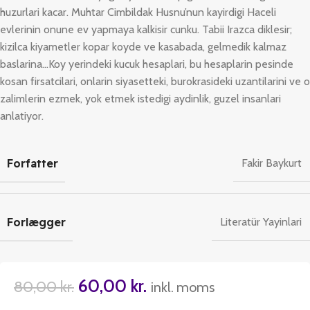
huzurlari kacar. Muhtar Cimbildak Husnu’nun kayirdigi Haceli
evlerinin onune ev yapmaya kalkisir cunku. Tabii Irazca diklesir;
kizilca kiyametler kopar koyde ve kasabada, gelmedik kalmaz
baslarina…Koy yerindeki kucuk hesaplari, bu hesaplarin pesinde
kosan firsatcilari, onlarin siyasetteki, burokrasideki uzantilarini ve o
zalimlerin ezmek, yok etmek istedigi aydinlik, guzel insanlari
anlatiyor.
Forfatter
Fakir Baykurt
Forlægger
Literatür Yayinlari
60,00
kr.
80,00
kr.
inkl. moms