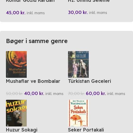
Kömür Gözlü Kardan
Hz. Ümmü Seleme
Adam
30,00
kr.
45,00
kr.
inkl. moms
inkl. moms
Bøger i samme genre
Mushaflar ve Bombalar
Türkistan Geceleri
40,00
kr.
60,00
kr.
50,00
kr.
70,00
kr.
inkl. moms
inkl. moms
Huzur Sokagi
Seker Portakali