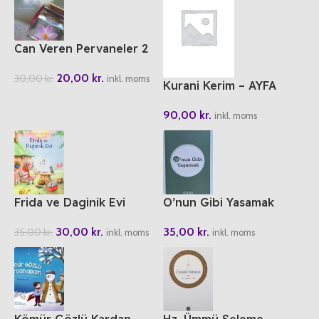
Can Veren Pervaneler 2
20,00
kr.
30,00
kr.
inkl. moms
Kurani Kerim – AYFA
Hafiz Boy
90,00
kr.
inkl. moms
Frida ve Daginik Evi
O’nun Gibi Yasamak
30,00
kr.
35,00
kr.
35,00
kr.
inkl. moms
inkl. moms