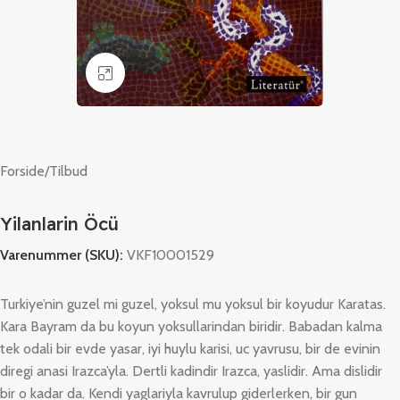
Klik for at forstørre
Forside
/
Tilbud
Yilanlarin Öcü
Varenummer (SKU):
VKF10001529
Turkiye’nin guzel mi guzel, yoksul mu yoksul bir koyudur Karatas.
Kara Bayram da bu koyun yoksullarindan biridir. Babadan kalma
tek odali bir evde yasar, iyi huylu karisi, uc yavrusu, bir de evinin
diregi anasi Irazca’yla. Dertli kadindir Irazca, yaslidir. Ama dislidir
bir o kadar da. Kendi yaglariyla kavrulup giderlerken, bir gun