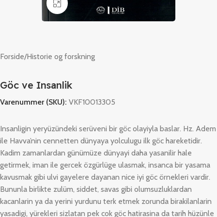
Klik for at forstørre
Forside
/
Historie og forskning
Göc ve Insanlik
Varenummer (SKU):
VKF10013305
Insanligin yeryüzündeki serüveni bir göc olayiyla baslar. Hz. Adem
ile Havva’nin cennetten dünyaya yolculugu ilk göc hareketidir.
Kadim zamanlardan günümüze dünyayi daha yasanilir hale
getirmek, iman ile gercek özgürlüge ulasmak, insanca bir yasama
kavusmak gibi ulvi gayelere dayanan nice iyi göc örnekleri vardir.
Bununla birlikte zulüm, siddet, savas gibi olumsuzluklardan
kacanlarin ya da yerini yurdunu terk etmek zorunda birakilanlarin
yasadigi, yürekleri sizlatan pek cok göc hatirasina da tarih hüzünle