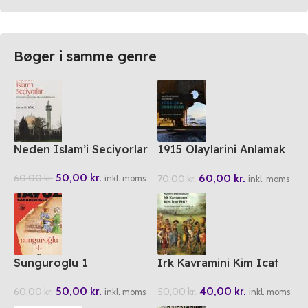
Bøger i samme genre
Neden Islam’i Seciyorlar
1915 Olaylarini Anlamak
Türkler ve Ermeniler
50,00
kr.
60,00
kr.
60,00
kr.
70,00
kr.
inkl. moms
inkl. moms
Sunguroglu 1
Irk Kavramini Kim Icat
Etti?
50,00
kr.
40,00
kr.
60,00
kr.
50,00
kr.
inkl. moms
inkl. moms