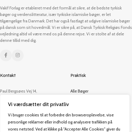
Vakif Forlag er etableret med det formål at sikre, at de bedste tyrkisk
bøger og verdenslitteratur, især tyrkiske islamiske bøger, er let
tilgængelige fra Danmark. Det har også fastlagt at udgive islamiske bøger
på dansk som sit hovedmål. Vi er sikre på, at Dansk Tyrkisk Religiøs Fonds
vejledning altid vil være med os på denne rejse. Vi er stolte af at dele
denne tillid med dig.
Kontakt
Praktisk
Paul Bergsøes Vej 14,
Alle Bøger
2600 Glostrup
Tilbud
Vi værdsætter dit privatliv
CVR: 42813915
Om os
Handelsbetingelser
Vi bruger cookies til at forbedre din browseroplevelse, vise
admin@vakifforlag.dk
Kontakt
personlige reklamer eller indhold og analysere trafikken på
+45 26 24 2354
vores netsted. Ved at klikke på "Accepter Alle Cookies" giver du