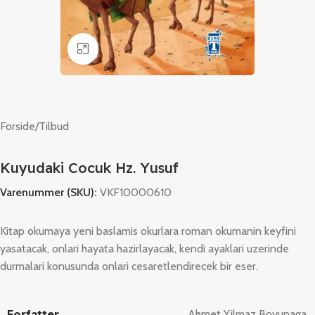
Klik for at forstørre
Forside
/
Tilbud
Kuyudaki Cocuk Hz. Yusuf
Varenummer (SKU):
VKF10000610
Kitap okumaya yeni baslamis okurlara roman okumanin keyfini
yasatacak, onlari hayata hazirlayacak, kendi ayaklari uzerinde
durmalari konusunda onlari cesaretlendirecek bir eser.
Forfatter
Ahmet Yilmaz Boyunaga