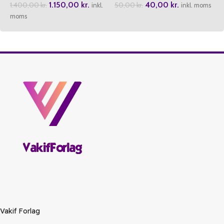
1.150,00
kr.
40,00
kr.
1.400,00
kr.
50,00
kr.
Hikayeler
inkl.
inkl. moms
moms
Vakif Forlag