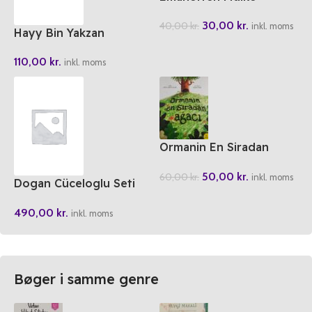
30,00
kr.
40,00
kr.
inkl. moms
Hayy Bin Yakzan
110,00
kr.
inkl. moms
Ormanin En Siradan
Agaci
50,00
kr.
60,00
kr.
inkl. moms
Dogan Cüceloglu Seti
Kutulu 5 Kitap
490,00
kr.
inkl. moms
Bøger i samme genre