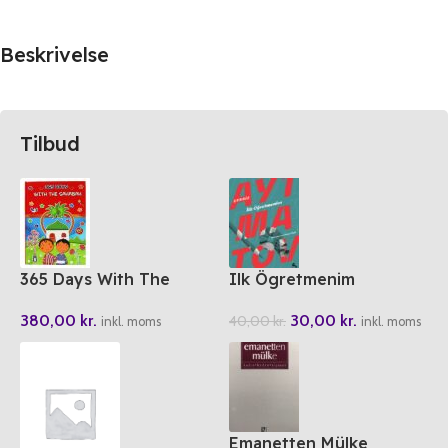
Beskrivelse
Tilbud
365 Days With The
Ilk Ögretmenim
Sahabah
30,00
kr.
380,00
kr.
40,00
kr.
inkl. moms
inkl. moms
Emanetten Mülke