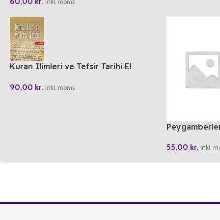
60,00
kr.
inkl. moms
Kuran Ilimleri ve Tefsir Tarihi El
Kitabi
90,00
kr.
inkl. moms
Peygamberler
55,00
kr.
inkl. 