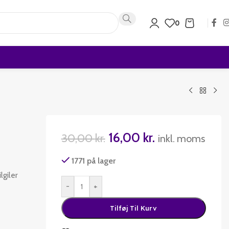
0
16,00
kr.
30,00
kr.
inkl. moms
1771 på lager
lgiler
-
+
Tilføj Til Kurv