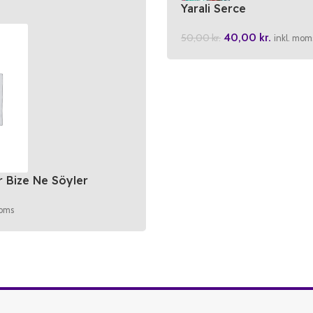
Yarali Serce
40,00
kr.
50,00
kr.
inkl. mom
 Bize Ne Söyler
moms