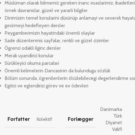
Müslüman olarak bilmemiz gereken inanc esaslarimiz, ibadetleri
örnek davranislar, güzel ve yararli bilgiler
Dinimizim temel konularini düsünüp anlamayi ve severek hayat
gecirmeyi hedefleyen dersler
Peygamberimizin hayatindaki önemli olaylar
Sade düzenlenmis sayfalar, renkli ve güzel cizimler
Ögrenci odakli ilginc dersler
Merak uyandirici konular
Sürükleyici okuma parcalari
Önemli kelimelerin Dancasinin da bulundugu sözlük
Bölüm sonunda, ögrenilenlerin ölcülebilecegi degerlendirme sor
Egitici ve eglendirici görev ve ev ödevleri
Danimarka
Türk
Forfatter
Forlægger
Kolektif
Diyanet
Vakfi