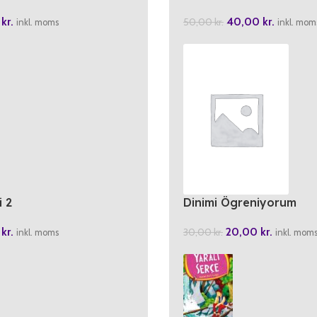
0
kr.
40,00
kr.
50,00
kr.
inkl. moms
inkl. mom
Dinimi Ögreniyorum
i 2
20,00
kr.
0
kr.
30,00
kr.
inkl. mom
inkl. moms