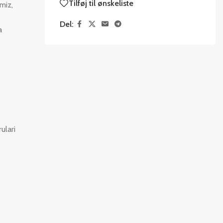
Tilføj til ønskeliste
miz,
Del:
a
ulari