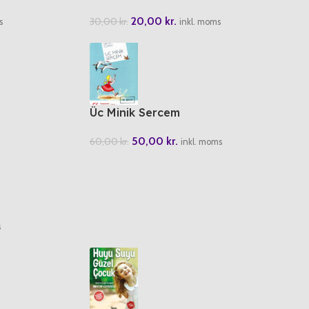
20,00
kr.
30,00
kr.
s
inkl. moms
Üc Minik Sercem
50,00
kr.
60,00
kr.
inkl. moms
s