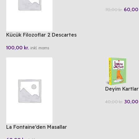
60,0
70,00
kr.
Kücük Filozoflar 2 Descartes
Amca’nin Kötü Cini
100,00
kr.
inkl. moms
Deyim Kartlar
30,0
40,00
kr.
La Fontaine’den Masallar