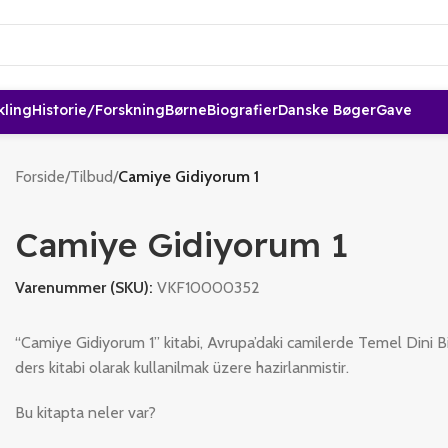
kling
Historie/forskning
Børne
Biografier
Danske Bøger
Gave
Forside
/
Tilbud
/
Camiye Gidiyorum 1
Camiye Gidiyorum 1
Varenummer (SKU):
VKF10000352
“Camiye Gidiyorum 1” kitabi, Avrupa’daki camilerde Temel Dini Bi
ders kitabi olarak kullanilmak üzere hazirlanmistir.
Bu kitapta neler var?