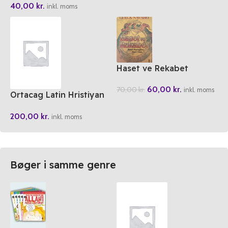
40,00
kr.
inkl. moms
Haset ve Rekabet
60,00
kr.
70,00
kr.
inkl. moms
Ortacag Latin Hristiyan
Alemi Müslümanlari
200,00
kr.
1050-1614
inkl. moms
Bøger i samme genre