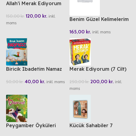
Allah’i Merak Ediyorum
(5 Cilt)
120,00
kr.
150,00
kr.
inkl.
Benim Güzel Kelimelerim
moms
(6 Cilt)
165,00
kr.
inkl. moms
Biricik Ibadetim Namaz
Merak Ediyorum (7 Cilt)
40,00
kr.
200,00
kr.
50,00
kr.
250,00
kr.
inkl. moms
inkl.
moms
Peygamber Öyküleri
Kücük Sahabiler 7
Hazreti Davud
Dünyanin En Sansli