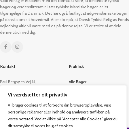
Vakif Forlag er etableret med det formål at sikre, at de bedste tyrkisk
bøger og verdenslitteratur, især tyrkiske islamiske bøger, er let
tilgængelige fra Danmark. Det har også fastlagt at udgive islamiske bøger
på dansk som sit hovedmål. Vi er sikre på, at Dansk Tyrkisk Religiøs Fonds
vejledning altid vil være med os på denne rejse. Vi er stolte af at dele
denne tillid med dig.
Kontakt
Praktisk
Paul Bergsøes Vej 14,
Alle Bøger
2600 Glostrup
Tilbud
Vi værdsætter dit privatliv
CVR: 42813915
Om os
Handelsbetingelser
Vi bruger cookies til at forbedre din browseroplevelse, vise
admin@vakifforlag.dk
Kontakt
personlige reklamer eller indhold og analysere trafikken på
+45 26 24 2354
vores netsted. Ved at klikke på "Accepter Alle Cookies" giver du
dit samtykke til vores brug af cookies.