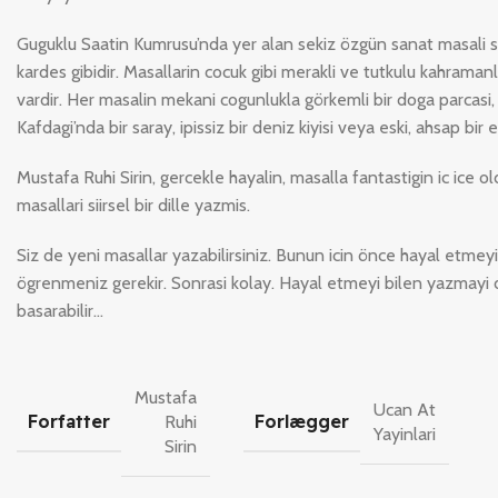
Guguklu Saatin Kumrusu’nda yer alan sekiz özgün sanat masali sii
kardes gibidir. Masallarin cocuk gibi merakli ve tutkulu kahramanl
vardir. Her masalin mekani cogunlukla görkemli bir doga parcasi,
Kafdagi’nda bir saray, ipissiz bir deniz kiyisi veya eski, ahsap bir e
Mustafa Ruhi Sirin, gercekle hayalin, masalla fantastigin ic ice o
masallari siirsel bir dille yazmis.
Siz de yeni masallar yazabilirsiniz. Bunun icin önce hayal etmeyi
ögrenmeniz gerekir. Sonrasi kolay. Hayal etmeyi bilen yazmayi 
basarabilir…
Mustafa
Ucan At
Forfatter
Forlægger
Ruhi
Yayinlari
Sirin