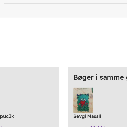
Bøger i samme 
Öpücük
Sevgi Masali