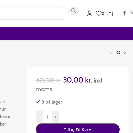
0
30,00
kr.
40,00
kr.
inkl.
moms
ali
3 på lager
unun
erini
-
+
kar
Tilføj Til Kurv