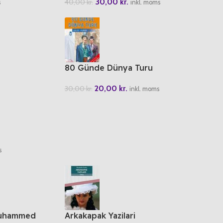
30,00
kr.
40,00
kr.
s
inkl. moms
80 Günde Dünya Turu
20,00
kr.
30,00
kr.
inkl. moms
s
Muhammed
Arkakapak Yazilari