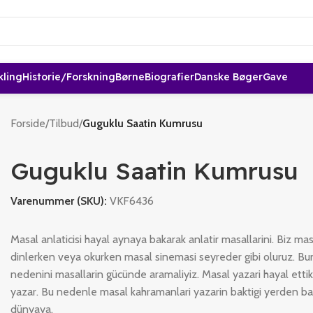
kling
Historie/forskning
Børne
Biografier
Danske Bøger
Gave
Forside
/
Tilbud
/
Guguklu Saatin Kumrusu
Guguklu Saatin Kumrusu
Varenummer (SKU):
VKF6436
Masal anlaticisi hayal aynaya bakarak anlatir masallarini. Biz mas
dinlerken veya okurken masal sinemasi seyreder gibi oluruz. B
nedenini masallarin gücünde aramaliyiz. Masal yazari hayal ettikl
yazar. Bu nedenle masal kahramanlari yazarin baktigi yerden ba
dünyaya.