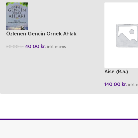
Özlenen Gencin Örnek Ahlaki
40,00
kr.
50,00
kr.
inkl. moms
Aise (R.a.)
140,00
kr.
inkl.