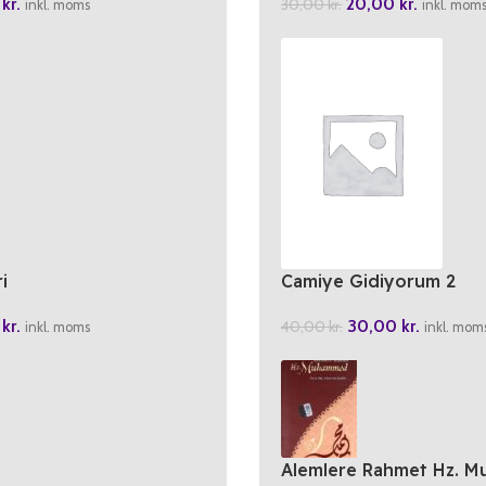
0
kr.
20,00
kr.
30,00
kr.
inkl. moms
inkl. mom
Camiye Gidiyorum 2
i
30,00
kr.
0
kr.
40,00
kr.
inkl. mom
inkl. moms
Alemlere Rahmet Hz. 