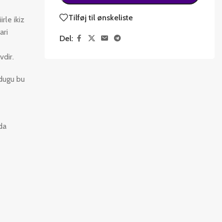
Tilføj til ønskeliste
rle ikiz
ari
Del:
vdir.
ldugu bu
da