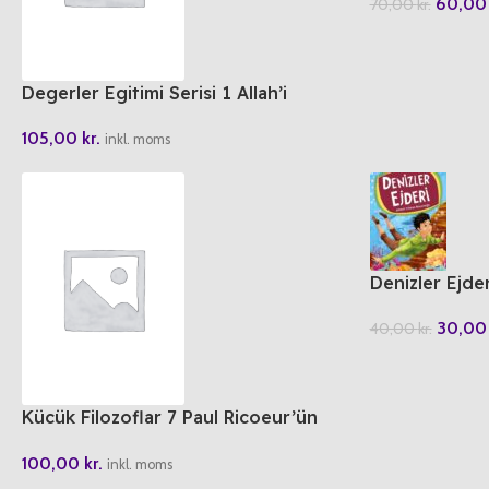
60,0
70,00
kr.
Degerler Egitimi Serisi 1 Allah’i
Arayan Cocuk
105,00
kr.
inkl. moms
Denizler Ejder
30,0
40,00
kr.
Kücük Filozoflar 7 Paul Ricoeur’ün
Baykusu
100,00
kr.
inkl. moms