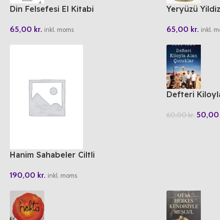
Din Felsefesi El Kitabi
Yeryüzü Yildiz
Sahabe Hayat
65,00
kr.
65,00
kr.
inkl. moms
inkl. 
Defteri Kiloy
50,0
60,00
kr.
Hanim Sahabeler Ciltli
190,00
kr.
inkl. moms