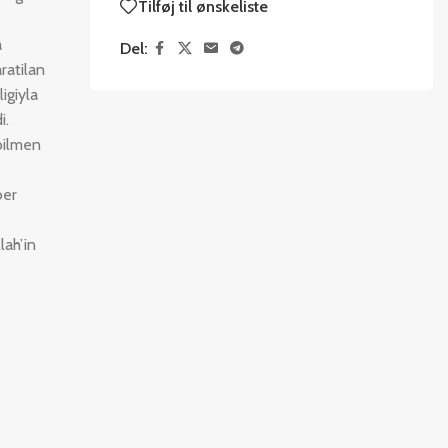
Tilføj til ønskeliste
a
Del:
ratilan
igiyla
i.
bilmen
ber
lah’in