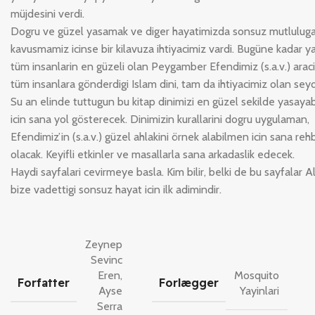
müjdesini verdi.
Dogru ve güzel yasamak ve diger hayatimizda sonsuz mutlulug
kavusmamiz icinse bir kilavuza ihtiyacimiz vardi. Bugüne kadar ya
tüm insanlarin en güzeli olan Peygamber Efendimiz (s.a.v.) aracil
tüm insanlara gönderdigi Islam dini, tam da ihtiyacimiz olan seyd
Su an elinde tuttugun bu kitap dinimizi en güzel sekilde yasaya
icin sana yol gösterecek. Dinimizin kurallarini dogru uygulaman,
Efendimiz’in (s.a.v.) güzel ahlakini örnek alabilmen icin sana reh
olacak. Keyifli etkinler ve masallarla sana arkadaslik edecek.
Haydi sayfalari cevirmeye basla. Kim bilir, belki de bu sayfalar Al
bize vadettigi sonsuz hayat icin ilk adimindir.
Zeynep
Sevinc
Eren
,
Mosquito
Forfatter
Forlægger
Ayse
Yayinlari
Serra