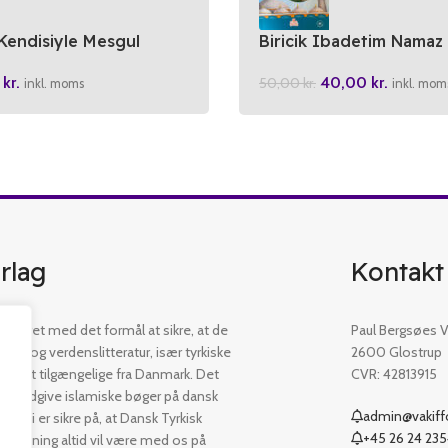
Kendisiyle Mesgul
Biricik Ibadetim Namaz
0
kr.
40,00
kr.
50,00
kr.
inkl. moms
inkl. mom
rlag
Kontakt
etableret med det formål at sikre, at de
Paul Bergsøes Ve
øger og verdenslitteratur, især tyrkiske
2600 Glostrup
 er let tilgængelige fra Danmark. Det
CVR: 42813915
t at udgive islamiske bøger på dansk
admin@vakiffo
. Vi er sikre på, at Dansk Tyrkisk
+45 26 24 23
ejledning altid vil være med os på