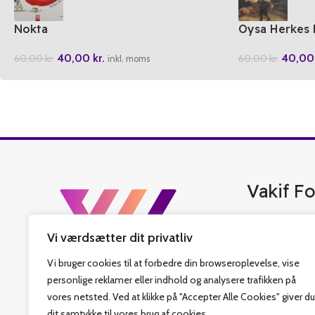
Nokta
Oysa Herkes 
40,00
kr.
40,0
60,00
kr.
60,00
kr.
inkl. moms
Vakif Fo
Vakif Forlag er 
Vi værdsætter dit privatliv
bedste tyrkisk b
islamiske bøger,
Vi bruger cookies til at forbedre din browseroplevelse, vise
har også fastlag
personlige reklamer eller indhold og analysere trafikken på
som sit hovedmål
vores netsted. Ved at klikke på "Accepter Alle Cookies" giver du
Religiøs Fonds v
dit samtykke til vores brug af cookies.