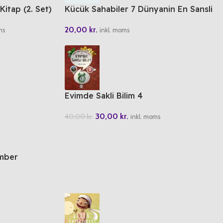
 Kitap (2. Set)
Kücük Sahabiler 7 Dünyanin En Sansli
Cocugu
20,00
kr.
ms
inkl. moms
Evimde Sakli Bilim 4
30,00
kr.
40,00
kr.
inkl. moms
mber