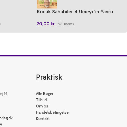
Kücük Sahabiler 4 Umeyr’in Yavru
Kusu
20,00
kr.
s
inkl. moms
Praktisk
j 14,
Alle Bøger
Tilbud
Om os
Handelsbetingelser
rlag.dk
Kontakt
54