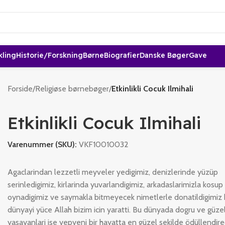
kling
Historie/forskning
Børne
Biografier
Danske Bøger
Gave
Forside
/
Religiøse børnebøger
/
Etkinlikli Cocuk Ilmihali
Etkinlikli Cocuk Ilmihali
Varenummer (SKU):
VKF10010032
Agaclarindan lezzetli meyveler yedigimiz, denizlerinde yüzüp
serinledigimiz, kirlarinda yuvarlandigimiz, arkadaslarimizla kosup
oynadigimiz ve saymakla bitmeyecek nimetlerle donatildigimiz 
dünyayi yüce Allah bizim icin yaratti. Bu dünyada dogru ve güzel
yasayanlari ise yepyeni bir hayatta en güzel sekilde ödüllendire