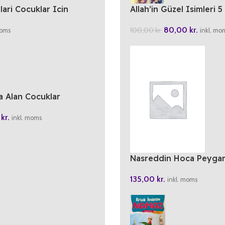
lari Cocuklar Icin
Allah’in Güzel Isimleri 5
lari
80,00
kr.
100,00
kr.
inkl. mo
moms
la Alan Cocuklar
0
kr.
inkl. moms
Nasreddin Hoca Peyga
Efendimizi Anlatiyor
135,00
kr.
inkl. moms