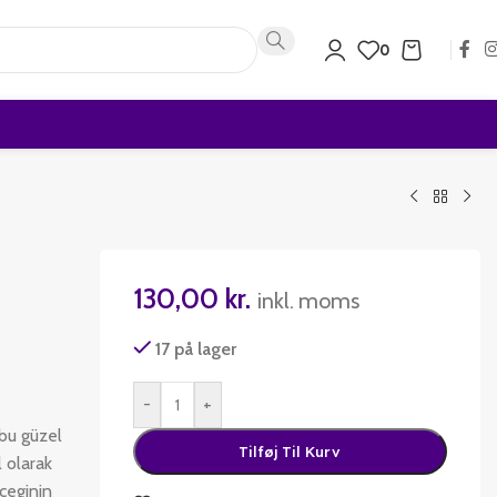
0
130,00
kr.
inkl. moms
17 på lager
-
+
bu güzel
Tilføj Til Kurv
 olarak
ceginin