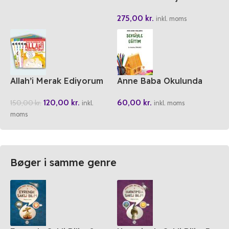
Kitap Takim
275,00
kr.
inkl. moms
Allah’i Merak Ediyorum
Anne Baba Okulunda
(5 Cilt)
Sevgiyle Egitim
120,00
kr.
60,00
kr.
150,00
kr.
inkl.
inkl. moms
moms
Bøger i samme genre