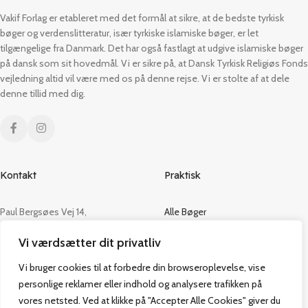
Vakif Forlag er etableret med det formål at sikre, at de bedste tyrkisk
bøger og verdenslitteratur, især tyrkiske islamiske bøger, er let
tilgængelige fra Danmark. Det har også fastlagt at udgive islamiske bøger
på dansk som sit hovedmål. Vi er sikre på, at Dansk Tyrkisk Religiøs Fonds
vejledning altid vil være med os på denne rejse. Vi er stolte af at dele
denne tillid med dig.
Kontakt
Praktisk
Paul Bergsøes Vej 14,
Alle Bøger
2600 Glostrup
Tilbud
Vi værdsætter dit privatliv
CVR: 42813915
Om os
Handelsbetingelser
Vi bruger cookies til at forbedre din browseroplevelse, vise
admin@vakifforlag.dk
Kontakt
personlige reklamer eller indhold og analysere trafikken på
+45 26 24 2354
vores netsted. Ved at klikke på "Accepter Alle Cookies" giver du