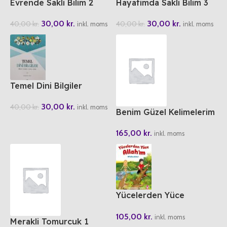
Evrende Sakli Bilim 2
Hayatimda Sakli Bilim 3
30,00
kr.
30,00
kr.
40,00
kr.
40,00
kr.
inkl. moms
inkl. moms
Temel Dini Bilgiler
30,00
kr.
40,00
kr.
inkl. moms
Benim Güzel Kelimelerim
(6 Cilt)
165,00
kr.
inkl. moms
Yücelerden Yüce
Allah’im
105,00
kr.
inkl. moms
Merakli Tomurcuk 1