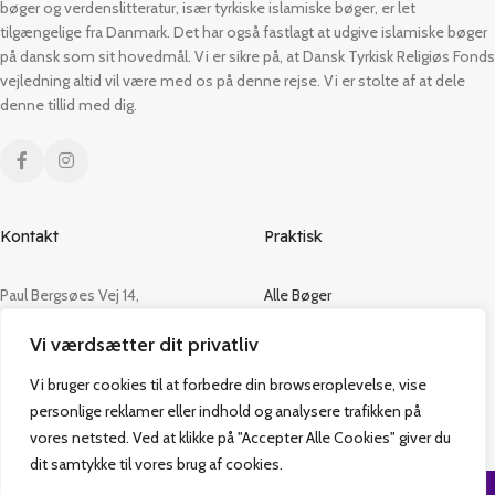
bøger og verdenslitteratur, især tyrkiske islamiske bøger, er let
tilgængelige fra Danmark. Det har også fastlagt at udgive islamiske bøger
på dansk som sit hovedmål. Vi er sikre på, at Dansk Tyrkisk Religiøs Fonds
vejledning altid vil være med os på denne rejse. Vi er stolte af at dele
denne tillid med dig.
Kontakt
Praktisk
Paul Bergsøes Vej 14,
Alle Bøger
2600 Glostrup
Tilbud
Vi værdsætter dit privatliv
CVR: 42813915
Om os
Handelsbetingelser
Vi bruger cookies til at forbedre din browseroplevelse, vise
admin@vakifforlag.dk
Kontakt
personlige reklamer eller indhold og analysere trafikken på
+45 26 24 2354
vores netsted. Ved at klikke på "Accepter Alle Cookies" giver du
dit samtykke til vores brug af cookies.
Vakif Forlag @ 2024 | Power by
NemBestil ApS