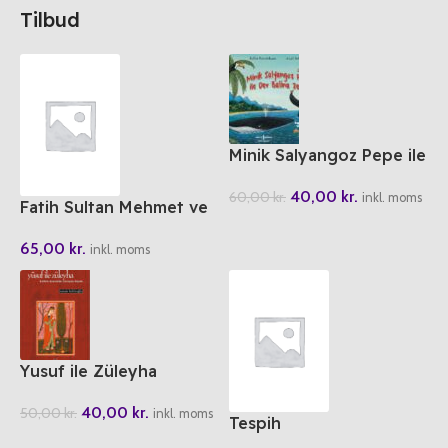
Tilbud
Minik Salyangoz Pepe ile
Dev Balina Zeze
40,00
kr.
60,00
kr.
inkl. moms
Fatih Sultan Mehmet ve
Istanbul’un Fethi
65,00
kr.
inkl. moms
Yusuf ile Züleyha
40,00
kr.
50,00
kr.
inkl. moms
Tespih