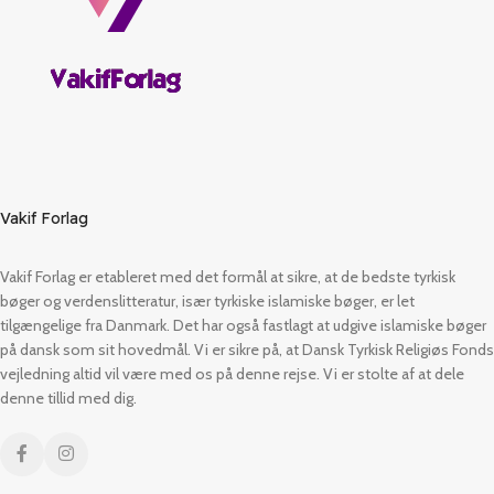
Vakif Forlag
Vakif Forlag er etableret med det formål at sikre, at de bedste tyrkisk
bøger og verdenslitteratur, især tyrkiske islamiske bøger, er let
tilgængelige fra Danmark. Det har også fastlagt at udgive islamiske bøger
på dansk som sit hovedmål. Vi er sikre på, at Dansk Tyrkisk Religiøs Fonds
vejledning altid vil være med os på denne rejse. Vi er stolte af at dele
denne tillid med dig.