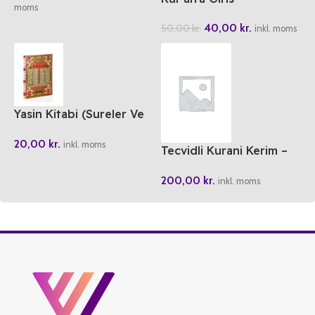
moms
40,00
kr.
50,00
kr.
inkl. moms
Yasin Kitabi (Sureler Ve
Dualar) Bordo
20,00
kr.
inkl. moms
Tecvidli Kurani Kerim –
AYFA Orta Boy
200,00
kr.
inkl. moms