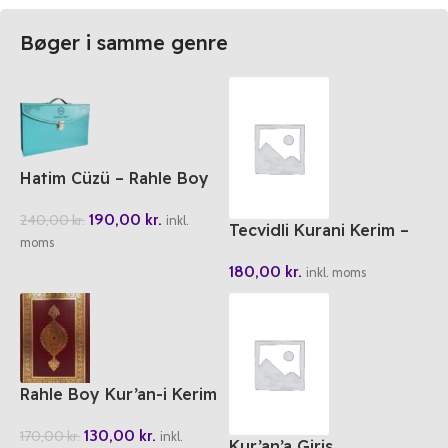
Bøger i samme genre
Hatim Cüzü – Rahle Boy
190,00
kr.
240,00
kr.
inkl.
Tecvidli Kurani Kerim –
moms
AYFA Rahle Boy
180,00
kr.
inkl. moms
Rahle Boy Kur’an-i Kerim
TDV
130,00
kr.
170,00
kr.
inkl.
Kur’an’a Giris