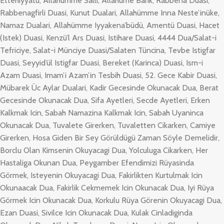
Ettehiyyatü, Allahümme Salli, Allahüme Barik, Rabbena Duasi,
Rabbenagfirli Duasi, Kunut Dualari, Allahümme Inna Neste’inüke,
Namaz Dualari, Allahümme Iyyakena’büdü, Amentü Duasi, Hacet
(Istek) Duasi, Kenzü’l Ars Duasi, Istihare Duasi, 4444 Dua/Salat-i
Tefriciye, Salat-i Münciye Duasi/Salaten Tüncina, Tevbe Istigfar
Duasi, Seyyid’ül Istigfar Duasi, Bereket (Karinca) Duasi, Ism-i
Azam Duasi, Imam’i Azam’in Tesbih Duasi, 52. Gece Kabir Duasi,
Mübarek Üc Aylar Dualari, Kadir Gecesinde Okunacak Dua, Berat
Gecesinde Okunacak Dua, Sifa Ayetleri, Secde Ayetleri, Erken
Kalkmak Icin, Sabah Namazina Kalkmak Icin, Sabah Uyaninca
Okunacak Dua, Tuvalete Girerken, Tuvaletten Cikarken, Camiye
Girerken, Hosa Giden Bir Sey Görüldügü Zaman Söyle Demelidir,
Borclu Olan Kimsenin Okuyacagi Dua, Yolculuga Cikarken, Her
Hastaliga Okunan Dua, Peygamber Efendimizi Rüyasinda
Görmek, Isteyenin Okuyacagi Dua, Fakirlikten Kurtulmak Icin
Okunaacak Dua, Fakirlik Cekmemek Icin Okunacak Dua, Iyi Rüya
Görmek Icin Okunacak Dua, Korkulu Rüya Görenin Okuyacagi Dua,
Ezan Duasi, Sivilce Icin Okunacak Dua, Kulak Cinladiginda