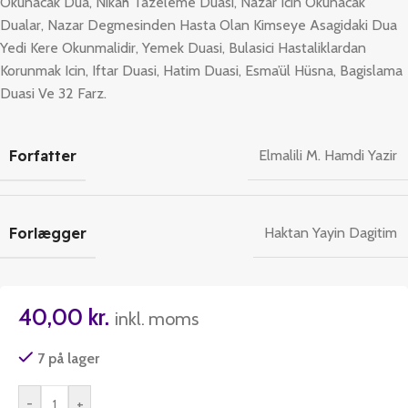
Okunacak Dua, Nikah Tazeleme Duasi, Nazar Icin Okunacak
Dualar, Nazar Degmesinden Hasta Olan Kimseye Asagidaki Dua
Yedi Kere Okunmalidir, Yemek Duasi, Bulasici Hastaliklardan
Korunmak Icin, Iftar Duasi, Hatim Duasi, Esma’ül Hüsna, Bagislama
Duasi Ve 32 Farz.
Forfatter
Elmalili M. Hamdi Yazir
Forlægger
Haktan Yayin Dagitim
40,00
kr.
inkl. moms
7 på lager
-
+