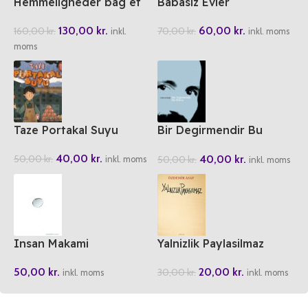
Hemmeligheder bag et
Babasiz Evler
Vellykket Ægteskab
60,00
kr.
130,00
kr.
70,00
kr.
160,00
kr.
inkl. moms
inkl.
moms
Taze Portakal Suyu
Bir Degirmendir Bu
Dünya
40,00
kr.
40,00
kr.
50,00
kr.
50,00
kr.
inkl. moms
inkl. moms
Insan Makami
Yalnizlik Paylasilmaz
50,00
kr.
20,00
kr.
30,00
kr.
inkl. moms
inkl. moms