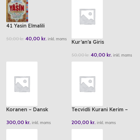
41 Yasin Elmalili
Muhammed Hamdi Yazir
40,00
kr.
50,00
kr.
– Merve Yayinlar Cami
inkl. moms
Kur’an’a Giris
Boy
40,00
kr.
50,00
kr.
inkl. moms
Koranen – Dansk
Tecvidli Kurani Kerim –
Oversættelse Med
AYFA Orta Boy
300,00
kr.
200,00
kr.
Arabisk Tekst
inkl. moms
inkl. moms