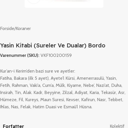
Forside
/
Koraner
Yasin Kitabi (Sureler Ve Dualar) Bordo
Varenummer (SKU):
VKF100200159
Kur’an-i Kerim’den bazi sure ve ayetler:
Fatiha, Bakara (ilk 5 ayet), Ayete’l Kürsi, Amenerrasulü, Yasin,
Fetih, Rahman, Vaki’a, Cum’a, Mülk, Kiyame, Nebe’, Nazi’at, Duha,
Insirah, Tin, Alak. Kadr, Beyyine, Zilzal, Adiyat, Karia, Tekasür, Asr,
Hümeze, Fil, Kureys, Maun Suresi, Kevser, Kafirun, Nasr, Tebbet,
Ihlas, Nas, Felak, Hatim Duasi ve Esmaü’l Hüsna.
Forfatter
Kolektif