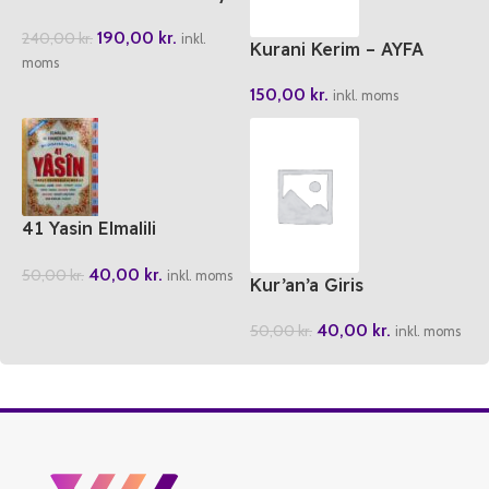
190,00
kr.
240,00
kr.
inkl.
Kurani Kerim – AYFA
moms
Cami Boy
150,00
kr.
inkl. moms
41 Yasin Elmalili
Muhammed Hamdi Yazir
40,00
kr.
50,00
kr.
– Merve Yayinlar Cami
inkl. moms
Kur’an’a Giris
Boy
40,00
kr.
50,00
kr.
inkl. moms