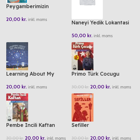
Peygamberimizin
Arkadaslari 4 Enes bin
20,00
kr.
Malik
inkl. moms
Naneyi Yedik Lokantasi
50,00
kr.
inkl. moms
Learning About My
Primo Türk Cocugu
Prophet
20,00
kr.
20,00
kr.
30,00
kr.
inkl. moms
inkl. moms
Pembe Incili Kaftan
Sefiller
20,00
kr.
20,00
kr.
30,00
kr.
30,00
kr.
inkl. moms
inkl. moms