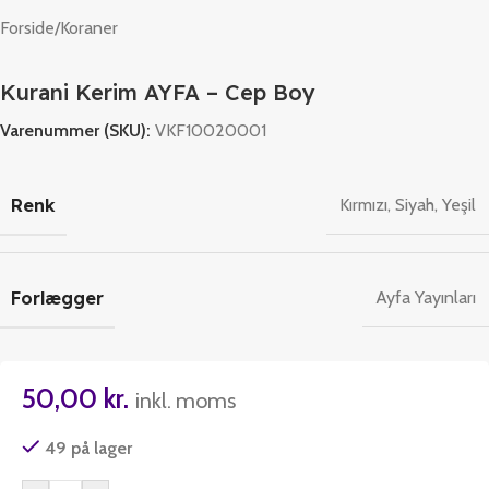
Forside
/
Koraner
Kurani Kerim AYFA – Cep Boy
Varenummer (SKU):
VKF10020001
Renk
Kırmızı
,
Siyah
,
Yeşil
Forlægger
Ayfa Yayınları
50,00
kr.
inkl. moms
49 på lager