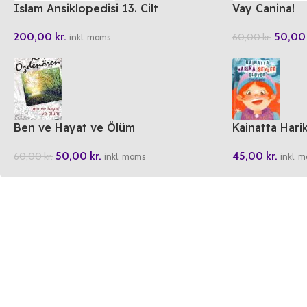
Islam Ansiklopedisi 13. Cilt
Vay Canina!
200,00
kr.
50,0
60,00
kr.
inkl. moms
Ben ve Hayat ve Ölüm
Kainatta Hari
50,00
kr.
45,00
kr.
60,00
kr.
inkl. moms
inkl. 