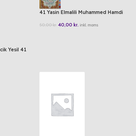
41 Yasin Elmalili Muhammed Hamdi
Yazir – Merve Yayinlar Cami Boy
40,00
kr.
50,00
kr.
inkl. moms
cik Yesil 41
 Cep Boy