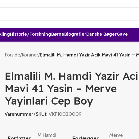
kling
Historie/forskning
Børne
Biografier
Danske Bøger
Gave
Forside
/
Koraner
/
Elmalili M. Hamdi Yazir Acik Mavi 41 Yasin – 
Elmalili M. Hamdi Yazir Ac
Mavi 41 Yasin – Merve
Yayinlari Cep Boy
Varenummer (SKU):
VKF10020009
M.Hamdi
Merve
Forfatter
Forlægger