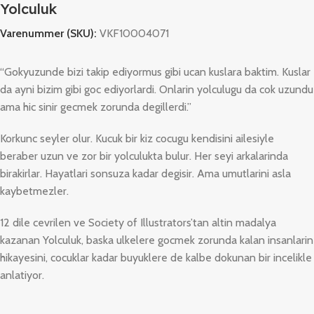
Yolculuk
Varenummer (SKU):
VKF10004071
“Gokyuzunde bizi takip ediyormus gibi ucan kuslara baktim. Kuslar
da ayni bizim gibi goc ediyorlardi. Onlarin yolculugu da cok uzundu
ama hic sinir gecmek zorunda degillerdi.”
Korkunc seyler olur. Kucuk bir kiz cocugu kendisini ailesiyle
beraber uzun ve zor bir yolculukta bulur. Her seyi arkalarinda
birakirlar. Hayatlari sonsuza kadar degisir. Ama umutlarini asla
kaybetmezler.
12 dile cevrilen ve Society of Illustrators’tan altin madalya
kazanan Yolculuk, baska ulkelere gocmek zorunda kalan insanlarin
hikayesini, cocuklar kadar buyuklere de kalbe dokunan bir incelikle
anlatiyor.