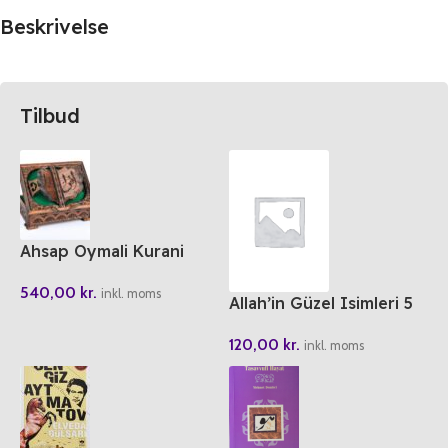
Beskrivelse
Tilbud
Ahsap Oymali Kurani
Kerim Kutusu Rahle Boy
540,00
kr.
inkl. moms
Allah’in Güzel Isimleri 5
Kitap (2.Seri)
120,00
kr.
inkl. moms