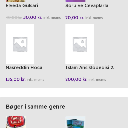
Elveda Gülsari
Soru ve Cevaplarla
Tasavvufi Hayat
30,00
kr.
20,00
kr.
40,00
kr.
inkl. moms
inkl. moms
Nasreddin Hoca
Islam Ansiklopedisi 2.
Peygamber Efendimizi
Cilt
135,00
kr.
200,00
kr.
Anlatiyor
inkl. moms
inkl. moms
Bøger i samme genre