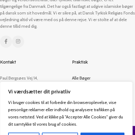
tilgængelige fra Danmark. Det har også fastlagt at udgive islamiske bøger
på dansk som sit hovedmål. Vi er sikre på, at Dansk Tyrkisk Religiøs Fonds
vejledning altid vil være med os på denne rejse. Vi er stolte af at dele
denne tillid med dig.
Kontakt
Praktisk
Paul Bergsøes Vej 14,
Alle Bøger
2600 Glostrup
Tilbud
Vi værdsætter dit privatliv
CVR: 42813915
Om os
Handelsbetingelser
Vi bruger cookies til at forbedre din browseroplevelse, vise
admin@vakifforlag.dk
Kontakt
personlige reklamer eller indhold og analysere trafikken på
+45 26 24 2354
vores netsted. Ved at klikke på "Accepter Alle Cookies" giver du
dit samtykke til vores brug af cookies.
Vakif Forlag @ 2024 | Power by
NemBestil ApS