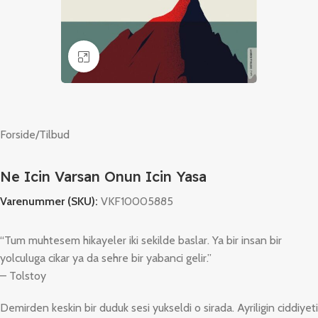
Klik for at forstørre
Forside
/
Tilbud
Ne Icin Varsan Onun Icin Yasa
Varenummer (SKU):
VKF10005885
“Tum muhtesem hikayeler iki sekilde baslar. Ya bir insan bir
yolculuga cikar ya da sehre bir yabanci gelir.”
– Tolstoy
Demirden keskin bir duduk sesi yukseldi o sirada. Ayriligin ciddiyeti