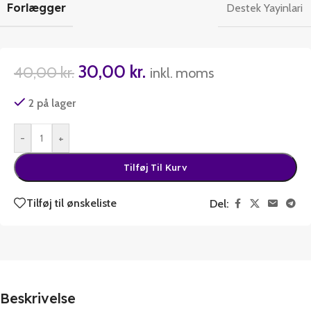
Forlægger
Destek Yayinlari
30,00
kr.
40,00
kr.
inkl. moms
2 på lager
-
+
Tilføj Til Kurv
Tilføj til ønskeliste
Del:
Beskrivelse