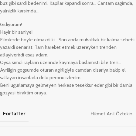
buz gibi sardi bedenimi. Kapilar kapandi sonra… Cantam sagimda,
yalnizlik karsimda…
Gidiyorum!
Hayir bir saniye!
Filmlerde boyle olmazdi ki… Son anda muhakkak bir kalma sebebi
yazardi senarist. Tam hareket etmek uzereyken trenden
atlayiverirdi esas adam.
Oysa simdi raylarin üzerinde kaymaya baslamisti bile tren…
Ayriligin gogsumde oturan agirligiyle camdan disariya bakip el
sallayan insanlarla dolu peronu izledim.
Beni ugurlamaya gelmeyen herkese tesekkur eder gibi bir damla
gozyasi biraktim oraya.
Forfatter
Hikmet Anil Öztekin