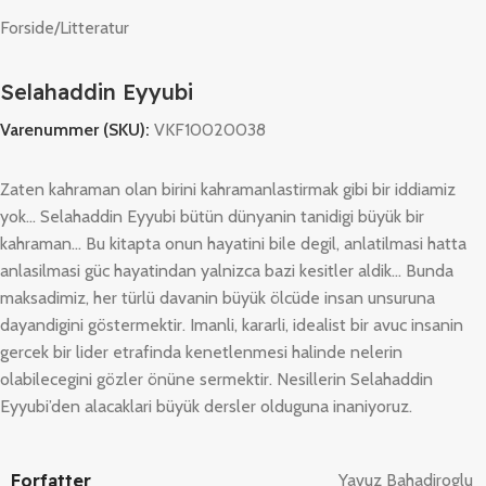
Forside
/
Litteratur
Selahaddin Eyyubi
Varenummer (SKU):
VKF10020038
Zaten kahraman olan birini kahramanlastirmak gibi bir iddiamiz
yok… Selahaddin Eyyubi bütün dünyanin tanidigi büyük bir
kahraman… Bu kitapta onun hayatini bile degil, anlatilmasi hatta
anlasilmasi güc hayatindan yalnizca bazi kesitler aldik… Bunda
maksadimiz, her türlü davanin büyük ölcüde insan unsuruna
dayandigini göstermektir. Imanli, kararli, idealist bir avuc insanin
gercek bir lider etrafinda kenetlenmesi halinde nelerin
olabilecegini gözler önüne sermektir. Nesillerin Selahaddin
Eyyubi’den alacaklari büyük dersler olduguna inaniyoruz.
Forfatter
Yavuz Bahadiroglu