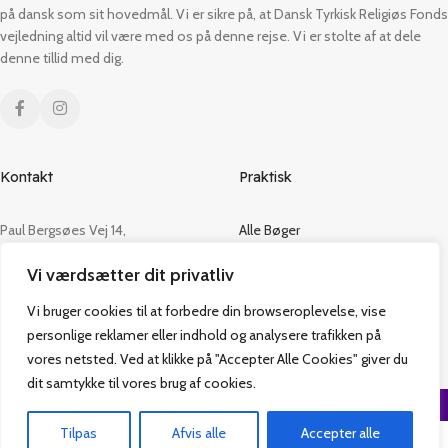
på dansk som sit hovedmål. Vi er sikre på, at Dansk Tyrkisk Religiøs Fonds
vejledning altid vil være med os på denne rejse. Vi er stolte af at dele
denne tillid med dig.
Kontakt
Praktisk
Paul Bergsøes Vej 14,
Alle Bøger
2600 Glostrup
Tilbud
Vi værdsætter dit privatliv
CVR: 42813915
Om os
Handelsbetingelser
Vi bruger cookies til at forbedre din browseroplevelse, vise
admin@vakifforlag.dk
Kontakt
personlige reklamer eller indhold og analysere trafikken på
+45 26 24 2354
vores netsted. Ved at klikke på "Accepter Alle Cookies" giver du
dit samtykke til vores brug af cookies.
Vakif Forlag @ 2024 | Power by
NemBestil ApS
Tilpas
Afvis alle
Accepter alle