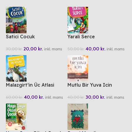
Satici Cocuk
Yarali Serce
20,00
kr.
40,00
kr.
30,00
kr.
50,00
kr.
inkl. moms
inkl. moms
Malazgirt’in Üc Atlasi
Mutlu Bir Yuva Icin
40,00
kr.
30,00
kr.
60,00
kr.
40,00
kr.
inkl. moms
inkl. moms