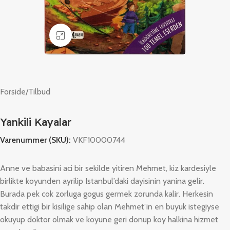
Klik for at forstørre
Forside
/
Tilbud
Yankili Kayalar
Varenummer (SKU):
VKF10000744
Anne ve babasini aci bir sekilde yitiren Mehmet, kiz kardesiyle
birlikte koyunden ayrilip Istanbul’daki dayisinin yanina gelir.
Burada pek cok zorluga gogus germek zorunda kalir. Herkesin
takdir ettigi bir kisilige sahip olan Mehmet’in en buyuk istegiyse
okuyup doktor olmak ve koyune geri donup koy halkina hizmet