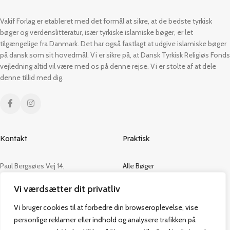
Vakif Forlag er etableret med det formål at sikre, at de bedste tyrkisk
bøger og verdenslitteratur, især tyrkiske islamiske bøger, er let
tilgængelige fra Danmark. Det har også fastlagt at udgive islamiske bøger
på dansk som sit hovedmål. Vi er sikre på, at Dansk Tyrkisk Religiøs Fonds
vejledning altid vil være med os på denne rejse. Vi er stolte af at dele
denne tillid med dig.
Kontakt
Praktisk
Paul Bergsøes Vej 14,
Alle Bøger
2600 Glostrup
Tilbud
Vi værdsætter dit privatliv
CVR: 42813915
Om os
Handelsbetingelser
Vi bruger cookies til at forbedre din browseroplevelse, vise
admin@vakifforlag.dk
Kontakt
personlige reklamer eller indhold og analysere trafikken på
+45 26 24 2354