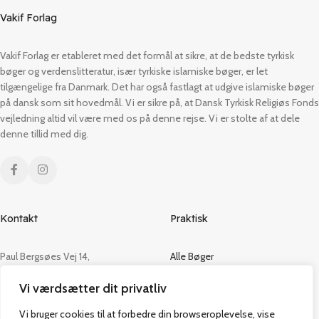
Vakif Forlag
Vakif Forlag er etableret med det formål at sikre, at de bedste tyrkisk
bøger og verdenslitteratur, især tyrkiske islamiske bøger, er let
tilgængelige fra Danmark. Det har også fastlagt at udgive islamiske bøger
på dansk som sit hovedmål. Vi er sikre på, at Dansk Tyrkisk Religiøs Fonds
vejledning altid vil være med os på denne rejse. Vi er stolte af at dele
denne tillid med dig.
Kontakt
Praktisk
Paul Bergsøes Vej 14,
Alle Bøger
2600 Glostrup
Tilbud
Vi værdsætter dit privatliv
CVR: 42813915
Om os
Handelsbetingelser
Vi bruger cookies til at forbedre din browseroplevelse, vise
admin@vakifforlag.dk
Kontakt