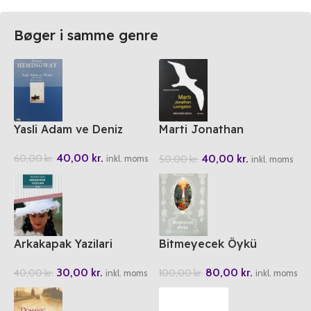
Bøger i samme genre
Yasli Adam ve Deniz
Marti Jonathan
Livingston
40,00
kr.
40,00
kr.
60,00
kr.
50,00
kr.
inkl. moms
inkl. moms
Arkakapak Yazilari
Bitmeyecek Öykü
30,00
kr.
80,00
kr.
40,00
kr.
100,00
kr.
inkl. moms
inkl. moms