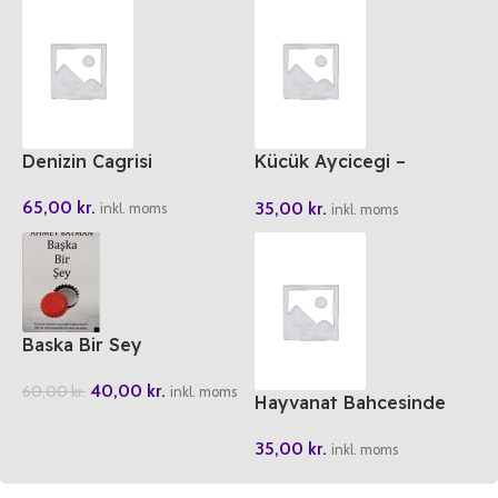
Denizin Cagrisi
Kücük Aycicegi –
Doganin Essiz Hikayeleri
65,00
kr.
35,00
kr.
5
inkl. moms
inkl. moms
Baska Bir Sey
40,00
kr.
60,00
kr.
inkl. moms
Hayvanat Bahcesinde
Uyku Zamani
35,00
kr.
inkl. moms