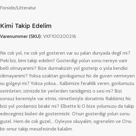
Forside
/
Litteratur
Kimi Takip Edelim
Varenummer (SKU):
VKF100200216
Ne cok yol, ne cok yol gosteren var su yalan dunyada degil mi?
Peki biz, kimi takip edelim? Gosterdigi yolun sonu nereye varir
belli olmayanimi? Bize durmaksizin yol gosterip o yola kendisi
cikmayanimi? Yoksa uzaktan gordugumuz hic de guven vermeyen
su golgeyi mi? Yoksa yoksa… Kalbimize ferahlik veren, gonlumuzu
serinleten, icimizde bir yerlerden tanidigimiz o sesi mi? Bizi
sonsuz keremiyle var etmis, nimetleriyle donatmis Rabbimiz hic
bizi yol yordamsiz birakir mi? Elbette ki O bize yolumuzu da takip
edecegimiz kisileri de gostermistir. O’nun gosterdigi yolun sonu
guzel. Hem de cok guzel… Oyleyse okuyalim, ogrenelim ve O’nu
bir omur takip mesafesinde kalalim.