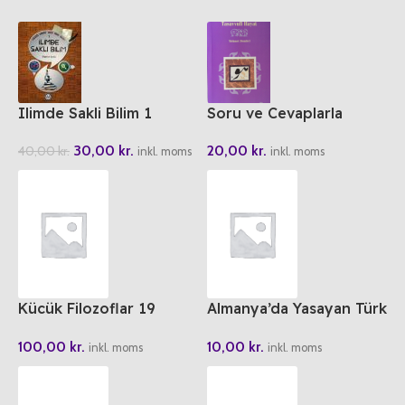
Ilimde Sakli Bilim 1
Soru ve Cevaplarla
Tasavvufi Hayat
30,00
kr.
20,00
kr.
40,00
kr.
inkl. moms
inkl. moms
Kücük Filozoflar 19
Almanya’da Yasayan Türk
Kierkegaard Ile Denizkizi
Kadinlari
100,00
kr.
10,00
kr.
inkl. moms
inkl. moms