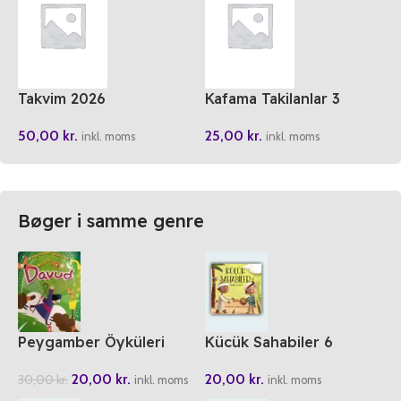
Takvim 2026
Kafama Takilanlar 3
50,00
kr.
25,00
kr.
inkl. moms
inkl. moms
Bøger i samme genre
Peygamber Öyküleri
Kücük Sahabiler 6
Hazreti Davud
Enesin Görevi
20,00
kr.
20,00
kr.
30,00
kr.
inkl. moms
inkl. moms