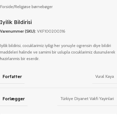
Forside
/
Religiøse børnebøger
Iyilik Bildirisi
Varenummer (SKU):
VKF100200316
Iyilik bildirisi, cocuklarimiz iyiligi her yonuyle ogrensin diye bildiri
maddeleri halinde ve samimi bir uslupla cocuklarimiz dusunulerek
hazirlanmis bir eserdir.
Forfatter
Vural Kaya
Forlægger
Türkiye Diyanet Vakfi Yayinlari