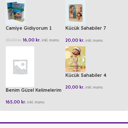
Camiye Gidiyorum 1
Kücük Sahabiler 7
Dünyanin En Sansli
16,00
kr.
20,00
kr.
30,00
kr.
Cocugu
inkl. moms
inkl. moms
Kücük Sahabiler 4
Umeyr’in Yavru Kusu
20,00
kr.
inkl. moms
Benim Güzel Kelimelerim
(6 Cilt)
165,00
kr.
inkl. moms