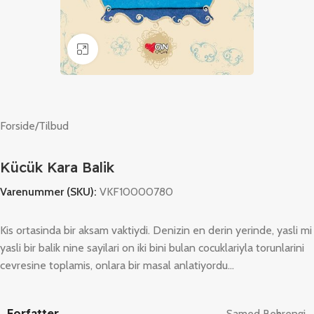
Klik for at forstørre
Forside
/
Tilbud
Kücük Kara Balik
Varenummer (SKU):
VKF10000780
Kis ortasinda bir aksam vaktiydi. Denizin en derin yerinde, yasli mi
yasli bir balik nine sayilari on iki bini bulan cocuklariyla torunlarini
cevresine toplamis, onlara bir masal anlatiyordu…
Forfatter
Samed Behrengi