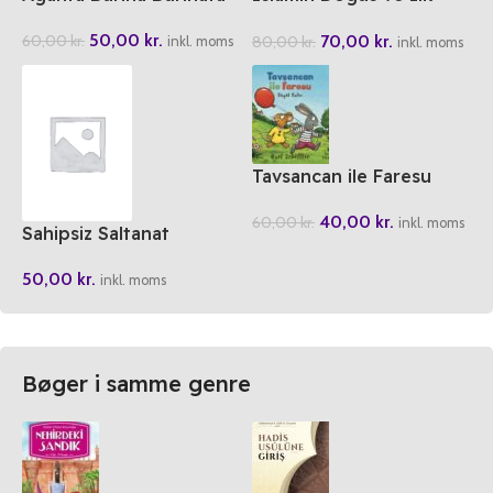
Yayilisin Psiko-Sosyal
50,00
kr.
70,00
kr.
60,00
kr.
80,00
kr.
Acidan Tahlil
inkl. moms
inkl. moms
Tavsancan ile Faresu
Büyük Balon
40,00
kr.
60,00
kr.
inkl. moms
Sahipsiz Saltanat
50,00
kr.
inkl. moms
Bøger i samme genre