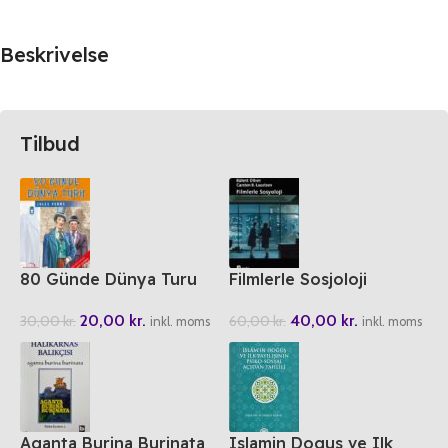
Beskrivelse
Tilbud
80 Günde Dünya Turu
Filmlerle Sosjoloji
20,00
kr.
40,00
kr.
30,00
kr.
60,00
kr.
inkl. moms
inkl. moms
Aganta Burina Burinata
Islamin Dogus ve Ilk