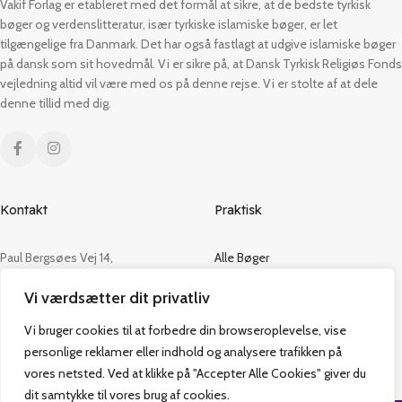
Vakif Forlag er etableret med det formål at sikre, at de bedste tyrkisk
bøger og verdenslitteratur, især tyrkiske islamiske bøger, er let
tilgængelige fra Danmark. Det har også fastlagt at udgive islamiske bøger
på dansk som sit hovedmål. Vi er sikre på, at Dansk Tyrkisk Religiøs Fonds
vejledning altid vil være med os på denne rejse. Vi er stolte af at dele
denne tillid med dig.
Kontakt
Praktisk
Paul Bergsøes Vej 14,
Alle Bøger
2600 Glostrup
Tilbud
Vi værdsætter dit privatliv
CVR: 42813915
Om os
Handelsbetingelser
Vi bruger cookies til at forbedre din browseroplevelse, vise
admin@vakifforlag.dk
Kontakt
personlige reklamer eller indhold og analysere trafikken på
+45 26 24 2354
vores netsted. Ved at klikke på "Accepter Alle Cookies" giver du
dit samtykke til vores brug af cookies.