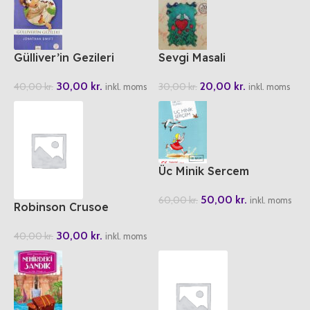
Gülliver’in Gezileri
Sevgi Masali
30,00
kr.
20,00
kr.
40,00
kr.
30,00
kr.
inkl. moms
inkl. moms
Üc Minik Sercem
50,00
kr.
60,00
kr.
inkl. moms
Robinson Crusoe
30,00
kr.
40,00
kr.
inkl. moms