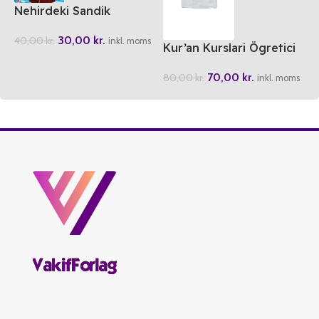
Nehirdeki Sandik
30,00
kr.
40,00
kr.
inkl. moms
Kur’an Kurslari Ögretici
Kitabi 1-2
70,00
kr.
80,00
kr.
inkl. moms