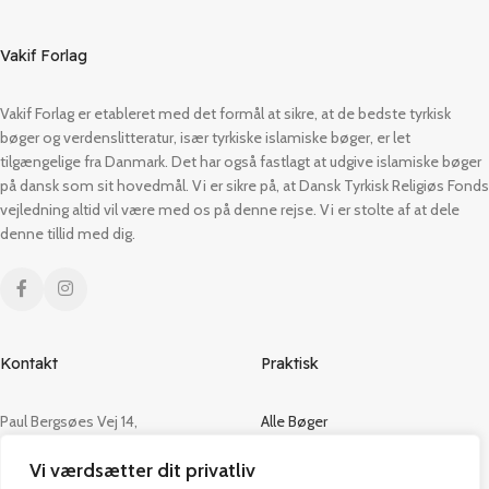
Vakif Forlag
Vakif Forlag er etableret med det formål at sikre, at de bedste tyrkisk
bøger og verdenslitteratur, især tyrkiske islamiske bøger, er let
tilgængelige fra Danmark. Det har også fastlagt at udgive islamiske bøger
på dansk som sit hovedmål. Vi er sikre på, at Dansk Tyrkisk Religiøs Fonds
vejledning altid vil være med os på denne rejse. Vi er stolte af at dele
denne tillid med dig.
Kontakt
Praktisk
Paul Bergsøes Vej 14,
Alle Bøger
2600 Glostrup
Tilbud
Vi værdsætter dit privatliv
CVR: 42813915
Om os