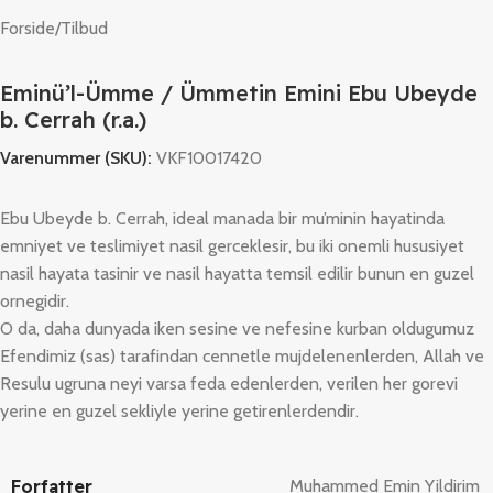
Forside
/
Tilbud
Eminü’l-Ümme / Ümmetin Emini Ebu Ubeyde
b. Cerrah (r.a.)
Varenummer (SKU):
VKF10017420
Ebu Ubeyde b. Cerrah, ideal manada bir mu’minin hayatinda
emniyet ve teslimiyet nasil gerceklesir, bu iki onemli hususiyet
nasil hayata tasinir ve nasil hayatta temsil edilir bunun en guzel
ornegidir.
O da, daha dunyada iken sesine ve nefesine kurban oldugumuz
Efendimiz (sas) tarafindan cennetle mujdelenenlerden, Allah ve
Resulu ugruna neyi varsa feda edenlerden, verilen her gorevi
yerine en guzel sekliyle yerine getirenlerdendir.
Forfatter
Muhammed Emin Yildirim