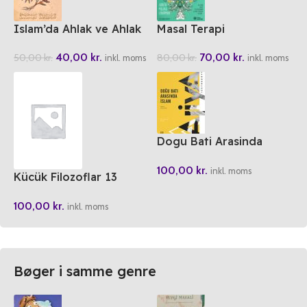
Islam’da Ahlak ve Ahlak
Masal Terapi
Ekolleri
70,00
kr.
40,00
kr.
80,00
kr.
50,00
kr.
inkl. moms
inkl. moms
Dogu Bati Arasinda
Islam
100,00
kr.
inkl. moms
Kücük Filozoflar 13
Epikür’ün Kahkahasi
100,00
kr.
inkl. moms
Bøger i samme genre