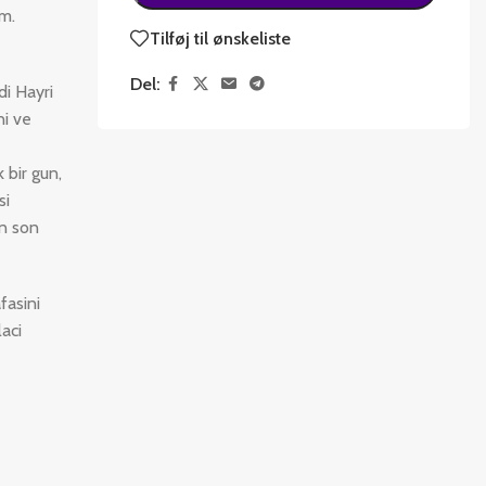
im.
Tilføj til ønskeliste
Del:
di Hayri
ni ve
 bir gun,
si
an son
fasini
aci