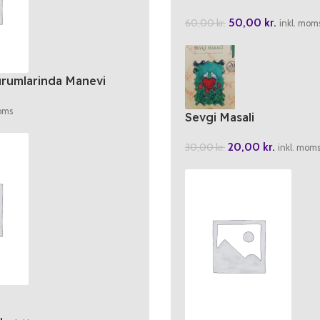
50,00
kr.
60,00
kr.
inkl. mom
urumlarinda Manevi
e Rehberlik Hizmetleri
oms
Sevgi Masali
20,00
kr.
30,00
kr.
inkl. mom