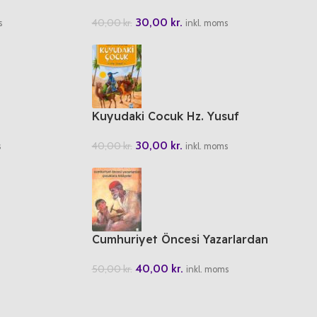
30,00
kr.
40,00
kr.
s
inkl. moms
Kuyudaki Cocuk Hz. Yusuf
30,00
kr.
40,00
kr.
s
inkl. moms
Cumhuriyet Öncesi Yazarlardan
Cocuklara Hikayeler
40,00
kr.
50,00
kr.
inkl. moms