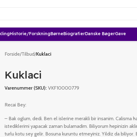
kling
Historie/forskning
Børne
Biografier
Danske Bøger
Gave
Forside
/
Tilbud
/
Kuklaci
Kuklaci
Varenummer (SKU):
VKF10000779
Recai Bey:
– Bak oglum, dedi. Ben el islerine merakli bir insanim. Calisma 
istediklerimi yapacak zaman bulamadim. Biliyorum hepinizin akli
turlu kotu sey gelir. Bosuna kuruntu etmeyiniz. Yildiz da biliyor. 