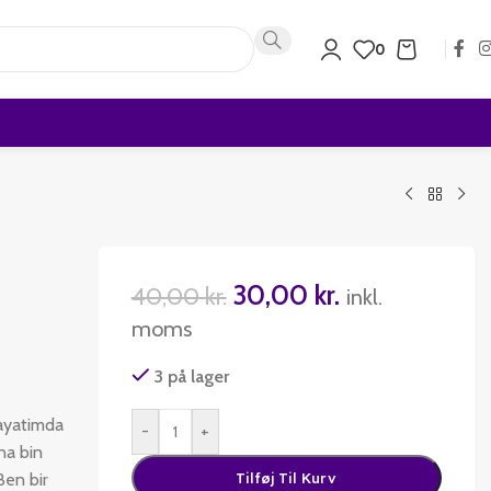
0
30,00
kr.
40,00
kr.
inkl.
moms
3 på lager
hayatimda
-
+
na bin
Ben bir
Tilføj Til Kurv