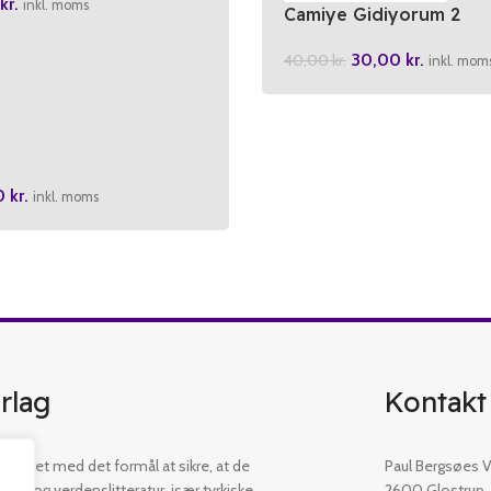
kr.
inkl. moms
Camiye Gidiyorum 2
30,00
kr.
40,00
kr.
inkl. mom
0
kr.
inkl. moms
rlag
Kontakt
etableret med det formål at sikre, at de
Paul Bergsøes Ve
øger og verdenslitteratur, især tyrkiske
2600 Glostrup