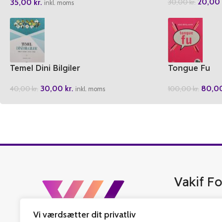
20,00
35,00
kr.
30,00
kr.
inkl. moms
Temel Dini Bilgiler
Tongue Fu
30,00
kr.
80,0
40,00
kr.
100,00
kr.
inkl. moms
Vakif Fo
Vakif Forlag er 
Vi værdsætter dit privatliv
bedste tyrkisk b