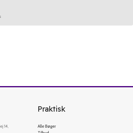
s
Praktisk
j 14,
Alle Bøger
Tilbud