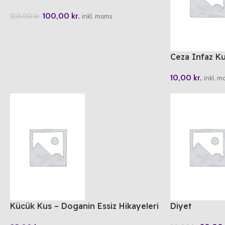
100,00
kr.
120,00
kr.
inkl. moms
Ceza Infaz K
Danismanlik V
10,00
kr.
inkl. m
Kücük Kus – Doganin Essiz Hikayeleri
Diyet
6