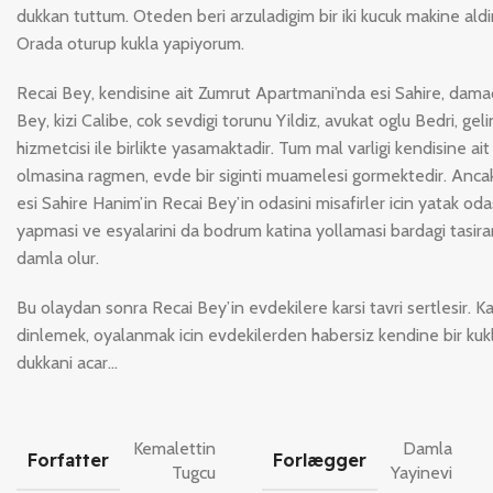
dukkan tuttum. Oteden beri arzuladigim bir iki kucuk makine ald
Orada oturup kukla yapiyorum.
Recai Bey, kendisine ait Zumrut Apartmani’nda esi Sahire, dama
Bey, kizi Calibe, cok sevdigi torunu Yildiz, avukat oglu Bedri, geli
hizmetcisi ile birlikte yasamaktadir. Tum mal varligi kendisine ait
olmasina ragmen, evde bir siginti muamelesi gormektedir. Ancak
esi Sahire Hanim’in Recai Bey’in odasini misafirler icin yatak oda
yapmasi ve esyalarini da bodrum katina yollamasi bardagi tasir
damla olur.
Bu olaydan sonra Recai Bey’in evdekilere karsi tavri sertlesir. Ka
dinlemek, oyalanmak icin evdekilerden habersiz kendine bir kukl
dukkani acar…
Kemalettin
Damla
Forfatter
Forlægger
Tugcu
Yayinevi