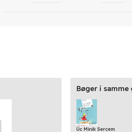
Bøger i samme 
Üc Minik Sercem