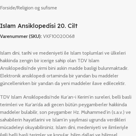
Forside
/
Religion og sufisme
Islam Ansiklopedisi 20. Cilt
Varenummer (SKU):
VKF10020068
Islam dini, tarihi ve medeniyeti ile Islam toplumlari ve ülkeleri
hakkinda zengin bir icerige sahip olan
TDV Islam
Ansiklopedis
i’nde yirmi bini askin madde basligi bulunmaktadir.
Elektronik ansiklopedi ortaminda bir yandan bu maddeler
güncellenirken bir yandan da yeni maddeler ilave edilecektir.
TDV Islam Ansiklopedisi
‘nde Kur’an-i Kerim’in sureleri, belli basli
terimleri ve Kur’an’da adi gecen bütün peygamberler hakkinda
maddeler bulabilir, son peygamber Hz. Muhammed’in (s.a.v.) ve
sahabilerin hayatlarini ve Islam’in yayilmasi ugrunda verdikleri
mücadeleyi okuyabilirsiniz. Islam dini, medeniyeti ve ilimleriyle
ilgili belli basli terimler ve konular, bilim dallari ve bilimsel