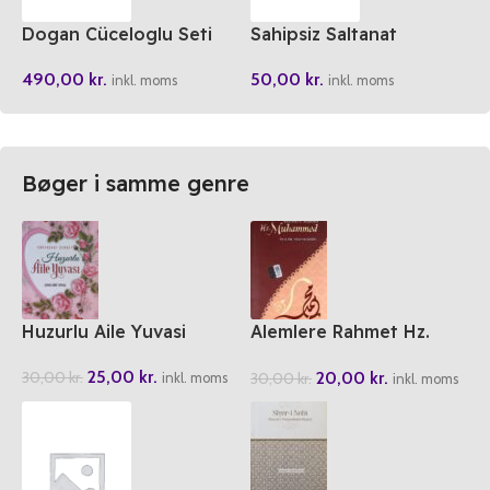
Dogan Cüceloglu Seti
Sahipsiz Saltanat
Kutulu 5 Kitap
50,00
kr.
490,00
kr.
inkl. moms
inkl. moms
Bøger i samme genre
Huzurlu Aile Yuvasi
Alemlere Rahmet Hz.
Muhammed
25,00
kr.
20,00
kr.
30,00
kr.
30,00
kr.
inkl. moms
inkl. moms