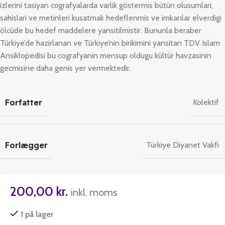
izlerini tasiyan cografyalarda varlik göstermis bütün olusumlari,
sahislari ve metinleri kusatmak hedeflenmis ve imkanlar elverdigi
ölcüde bu hedef maddelere yansitilmistir. Bununla beraber
Türkiye’de hazirlanan ve Türkiye’nin birikimini yansitan
TDV Islam
Ansiklopedisi
bu cografyanin mensup oldugu kültür havzasinin
gecmisine daha genis yer vermektedir.
Forfatter
Kolektif
Forlægger
Türkiye Diyanet Vakfi
200,00
kr.
inkl. moms
1 på lager