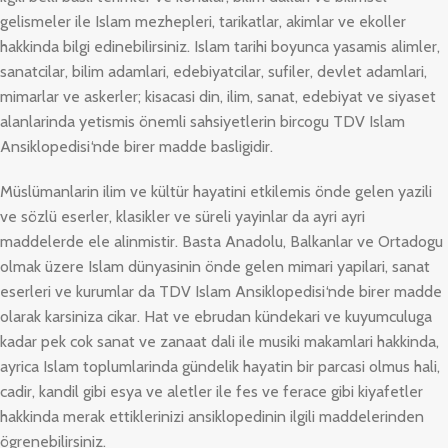
gelismeler ile Islam mezhepleri, tarikatlar, akimlar ve ekoller
hakkinda bilgi edinebilirsiniz. Islam tarihi boyunca yasamis alimler,
sanatcilar, bilim adamlari, edebiyatcilar, sufiler, devlet adamlari,
mimarlar ve askerler; kisacasi din, ilim, sanat, edebiyat ve siyaset
alanlarinda yetismis önemli sahsiyetlerin bircogu
TDV Islam
Ansiklopedisi
‘nde birer madde basligidir.
Müslümanlarin ilim ve kültür hayatini etkilemis önde gelen yazili
ve sözlü eserler, klasikler ve süreli yayinlar da ayri ayri
maddelerde ele alinmistir. Basta Anadolu, Balkanlar ve Ortadogu
olmak üzere Islam dünyasinin önde gelen mimari yapilari, sanat
eserleri ve kurumlar da
TDV Islam Ansiklopedisi
‘nde birer madde
olarak karsiniza cikar. Hat ve ebrudan kündekari ve kuyumculuga
kadar pek cok sanat ve zanaat dali ile musiki makamlari hakkinda,
ayrica Islam toplumlarinda gündelik hayatin bir parcasi olmus hali,
cadir, kandil gibi esya ve aletler ile fes ve ferace gibi kiyafetler
hakkinda merak ettiklerinizi ansiklopedinin ilgili maddelerinden
ögrenebilirsiniz.