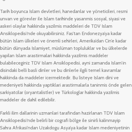
Tarih boyunca Islam devletleri, hanedanlar ve yöneticileri, resmi
unvan ve görevler ile Islam tarihinde yasanmis sosyal, siyasi ve
askeri olaylar hakkinda yazilmis maddeleri de
TDV Islam
Ansiklopedisi
‘nde okuyabilirsiniz. Fas’tan Endonezya’ya kadar
bütün Islam ülkeleri ve önemli sehirleri, Amerika’dan Cin’e kadar
bütün dünyada Islamiyet, müslüman topluluklar ve bu ülkelerde
yapilan Islam arastirmalari hakkinda yazilmis maddeler
bulabileceginiz
TDV Islam Ansiklopedisi
, ayni zamanda Islam’in
disindaki belli basli dinler ve bu dinlerle ilgili temel kavramlar
hakkinda da maddeler icermektedir. Bu listeye Islam dini ve
medeniyeti hakkinda yaptiklari arastirmalarla taninmis önde gelen
sarkiyatcilar (oryantalistler) ve Türkologlar hakkinda yazilmis
maddeler de dahil edilebilir.
Farkli ilim dallarinin uzmanlari tarafindan hazirlanan
TDV Islam
Ansiklopedisi
‘nde belirli bir cografi bölge ile sinirli kalinmayip
Sahra Afrikasi’ndan Uzakdogu Asya’ya kadar Islam medeniyetinin