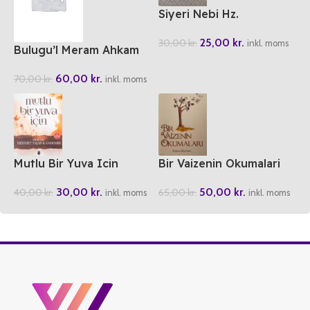
Siyeri Nebi Hz.
Peygamberin Hayati
25,00
kr.
30,00
kr.
inkl. moms
Bulugu’l Meram Ahkam
Hadisleri
60,00
kr.
70,00
kr.
inkl. moms
Mutlu Bir Yuva Icin
Bir Vaizenin Okumalari
30,00
kr.
50,00
kr.
40,00
kr.
65,00
kr.
inkl. moms
inkl. moms