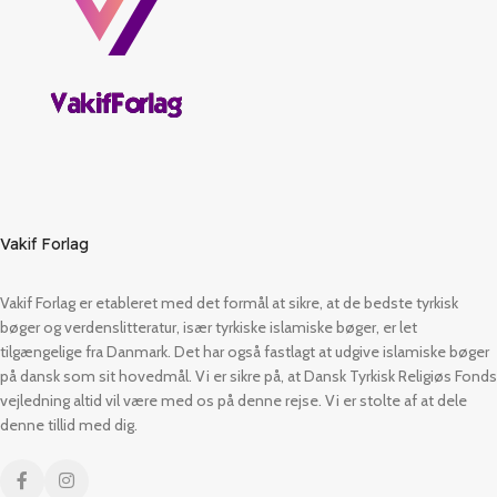
Vakif Forlag
Vakif Forlag er etableret med det formål at sikre, at de bedste tyrkisk
bøger og verdenslitteratur, især tyrkiske islamiske bøger, er let
tilgængelige fra Danmark. Det har også fastlagt at udgive islamiske bøger
på dansk som sit hovedmål. Vi er sikre på, at Dansk Tyrkisk Religiøs Fonds
vejledning altid vil være med os på denne rejse. Vi er stolte af at dele
denne tillid med dig.