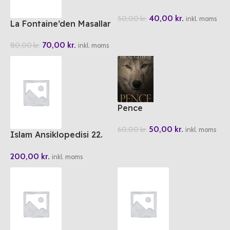
Nasil Sevdirelim?
40,00
kr.
50,00
kr.
inkl. moms
La Fontaine’den Masallar
Hard Cover
70,00
kr.
80,00
kr.
inkl. moms
Pence
50,00
kr.
60,00
kr.
inkl. moms
Islam Ansiklopedisi 22.
Cilt
200,00
kr.
inkl. moms