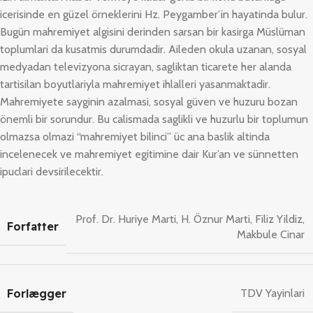
icerisinde en güzel örneklerini Hz. Peygamber’in hayatinda bulur.
Bugün mahremiyet algisini derinden sarsan bir kasirga Müslüman
toplumlari da kusatmis durumdadir. Aileden okula uzanan, sosyal
medyadan televizyona sicrayan, sagliktan ticarete her alanda
tartisilan boyutlariyla mahremiyet ihlalleri yasanmaktadir.
Mahremiyete sayginin azalmasi, sosyal güven ve huzuru bozan
önemli bir sorundur. Bu calismada saglikli ve huzurlu bir toplumun
olmazsa olmazi “mahremiyet bilinci” üc ana baslik altinda
incelenecek ve mahremiyet egitimine dair Kur’an ve sünnetten
ipuclari devsirilecektir.
Prof. Dr. Huriye Marti
,
H. Öznur Marti
,
Filiz Yildiz
,
Forfatter
Makbule Cinar
Forlægger
TDV Yayinlari