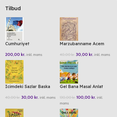
Tilbud
Cumhuriyet
Marzubanname Acem
Türkiyesinde Bir Mesele
Hikayeleri
200,00
kr.
30,00
kr.
40,00
kr.
Olarak Islam 1
inkl. moms
inkl. moms
Icimdeki Sazlar Baska
Gel Bana Masal Anlat
Söz Baska
100,00
kr.
30,00
kr.
130,00
kr.
40,00
kr.
inkl.
inkl. moms
moms