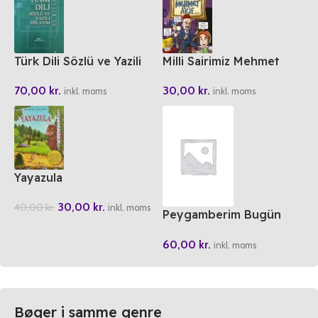
Türk Dili Sözlü ve Yazili
Milli Sairimiz Mehmet
Anlatim El Kitabi
Akif
70,00
kr.
30,00
kr.
inkl. moms
inkl. moms
Yayazula
30,00
kr.
40,00
kr.
inkl. moms
Peygamberim Bugün
Yasasaydi
60,00
kr.
inkl. moms
Bøger i samme genre