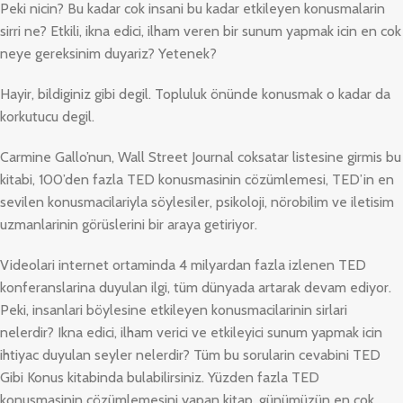
Peki nicin? Bu kadar cok insani bu kadar etkileyen konusmalarin
sirri ne? Etkili, ikna edici, ilham veren bir sunum yapmak icin en cok
neye gereksinim duyariz? Yetenek?
Hayir, bildiginiz gibi degil. Topluluk önünde konusmak o kadar da
korkutucu degil.
Carmine Gallo’nun, Wall Street Journal coksatar listesine girmis bu
kitabi, 100’den fazla TED konusmasinin cözümlemesi, TED’in en
sevilen konusmacilariyla söylesiler, psikoloji, nörobilim ve iletisim
uzmanlarinin görüslerini bir araya getiriyor.
Videolari internet ortaminda 4 milyardan fazla izlenen TED
konferanslarina duyulan ilgi, tüm dünyada artarak devam ediyor.
Peki, insanlari böylesine etkileyen konusmacilarinin sirlari
nelerdir? Ikna edici, ilham verici ve etkileyici sunum yapmak icin
ihtiyac duyulan seyler nelerdir? Tüm bu sorularin cevabini TED
Gibi Konus kitabinda bulabilirsiniz. Yüzden fazla TED
konusmasinin cözümlemesini yapan kitap, günümüzün en cok