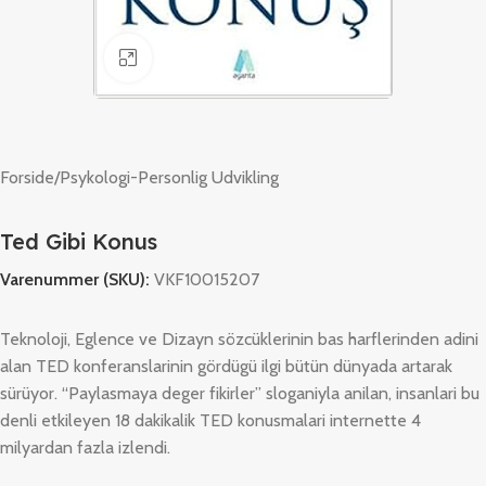
Klik for at forstørre
Forside
/
Psykologi-Personlig Udvikling
Ted Gibi Konus
Varenummer (SKU):
VKF10015207
Teknoloji, Eglence ve Dizayn sözcüklerinin bas harflerinden adini
alan TED konferanslarinin gördügü ilgi bütün dünyada artarak
sürüyor. “Paylasmaya deger fikirler” sloganiyla anilan, insanlari bu
denli etkileyen 18 dakikalik TED konusmalari internette 4
milyardan fazla izlendi.