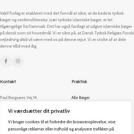
Vakif Forlag er etableret med det formål at sikre, at de bedste tyrkisk
bøger og verdenslitteratur, især tyrkiske islamiske bøger, er let
tilgængelige fra Danmark. Det har også fastlagt at udgive islamiske bøger
på dansk som sit hovedmål. Vi er sikre på, at Dansk Tyrkisk Religiøs Fonds
vejledning altid vil være med os på denne rejse. Vi er stolte af at dele
denne tillid med dig.
Kontakt
Praktisk
Paul Bergsøes Vej 14,
Alle Bøger
2600 Glostrup
Tilbud
Vi værdsætter dit privatliv
CVR: 42813915
Om os
Handelsbetingelser
Vi bruger cookies til at forbedre din browseroplevelse, vise
admin@vakifforlag.dk
Kontakt
personlige reklamer eller indhold og analysere trafikken på
+45 26 24 2354