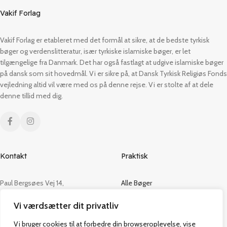
Vakif Forlag
Vakif Forlag er etableret med det formål at sikre, at de bedste tyrkisk
bøger og verdenslitteratur, især tyrkiske islamiske bøger, er let
tilgængelige fra Danmark. Det har også fastlagt at udgive islamiske bøger
på dansk som sit hovedmål. Vi er sikre på, at Dansk Tyrkisk Religiøs Fonds
vejledning altid vil være med os på denne rejse. Vi er stolte af at dele
denne tillid med dig.
Kontakt
Praktisk
Paul Bergsøes Vej 14,
Alle Bøger
2600 Glostrup
Tilbud
Vi værdsætter dit privatliv
CVR: 42813915
Om os
Handelsbetingelser
Vi bruger cookies til at forbedre din browseroplevelse, vise
admin@vakifforlag.dk