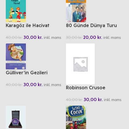
Karagöz ile Hacivat
80 Günde Dünya Turu
30,00
kr.
20,00
kr.
40,00
kr.
30,00
kr.
inkl. moms
inkl. moms
Gülliver’in Gezileri
30,00
kr.
40,00
kr.
inkl. moms
Robinson Crusoe
30,00
kr.
40,00
kr.
inkl. moms