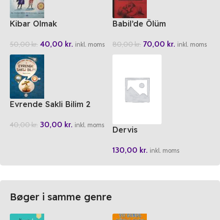
Kibar Olmak
Babil’de Ölüm
Istanbul’da Ask
40,00
kr.
70,00
kr.
50,00
kr.
80,00
kr.
inkl. moms
inkl. moms
Evrende Sakli Bilim 2
30,00
kr.
40,00
kr.
inkl. moms
Dervis
130,00
kr.
inkl. moms
Bøger i samme genre