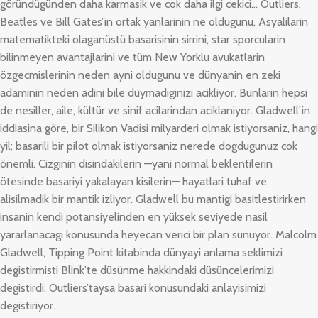
göründügünden daha karmasik ve cok daha ilgi cekici… Outliers,
Beatles ve Bill Gates’in ortak yanlarinin ne oldugunu, Asyalilarin
matematikteki olaganüstü basarisinin sirrini, star sporcularin
bilinmeyen avantajlarini ve tüm New Yorklu avukatlarin
özgecmislerinin neden ayni oldugunu ve dünyanin en zeki
adaminin neden adini bile duymadiginizi acikliyor. Bunlarin hepsi
de nesiller, aile, kültür ve sinif acilarindan aciklaniyor. Gladwell’in
iddiasina göre, bir Silikon Vadisi milyarderi olmak istiyorsaniz, hangi
yil; basarili bir pilot olmak istiyorsaniz nerede dogdugunuz cok
önemli. Cizginin disindakilerin —yani normal beklentilerin
ötesinde basariyi yakalayan kisilerin— hayatlari tuhaf ve
alisilmadik bir mantik izliyor. Gladwell bu mantigi basitlestirirken
insanin kendi potansiyelinden en yüksek seviyede nasil
yararlanacagi konusunda heyecan verici bir plan sunuyor. Malcolm
Gladwell, Tipping Point kitabinda dünyayi anlama seklimizi
degistirmisti Blink’te düsünme hakkindaki düsüncelerimizi
degistirdi. Outliers’taysa basari konusundaki anlayisimizi
degistiriyor.