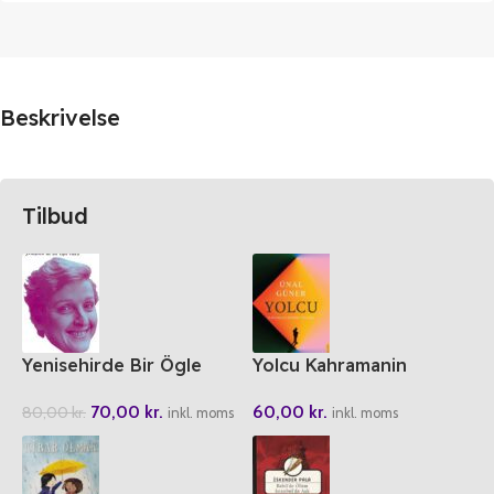
Beskrivelse
Tilbud
Yenisehirde Bir Ögle
Yolcu Kahramanin
Vakti
Kendine Yolculugu
70,00
kr.
60,00
kr.
80,00
kr.
inkl. moms
inkl. moms