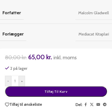
Forfatter
Malcolm Gladwell
Forlægger
Mediacat Kitaplari
65,00
kr.
80,00
kr.
inkl. moms
2 på lager
-
+
Tilføj Til Kurv
Tilføj til ønskeliste
Del: