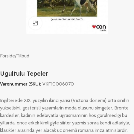
Klik for at forstørre
Forside
/
Tilbud
Ugultulu Tepeler
Varenummer (SKU):
VKF10006070
Ingiltere’de XIX. yuzyilin ikinci yarisi (Victoria donemi) orta sinifin
yukselisini, gosterisli yasamlarin moda olusunu simgeler. Bronte
kardesler, kadinin edebiyatla ugrasmaminin hos gorulmedigi bu
yillarda, once erkek kimligiyle siirler yazmis sonra kendi adlariyla,
klasikler arasinda yer alacak uc onemli romana imza atmislardir.