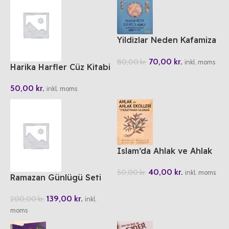
Yildizlar Neden Kafamiza
Düsmez?
70,00
kr.
80,00
kr.
inkl. moms
Harika Harfler Cüz Kitabi
50,00
kr.
inkl. moms
Islam’da Ahlak ve Ahlak
Ekolleri
40,00
kr.
50,00
kr.
inkl. moms
Ramazan Günlügü Seti
(Ahmet/Ayse)
139,00
kr.
200,00
kr.
inkl.
moms