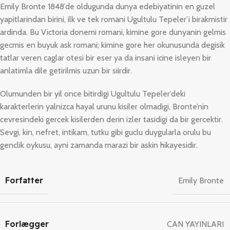
Emily Bronte 1848’de oldugunda dunya edebiyatinin en guzel
yapitlarindan birini, ilk ve tek romani Ugultulu Tepeler’i birakmistir
ardinda. Bu Victoria donemi romani, kimine gore dunyanin gelmis
gecmis en buyuk ask romani; kimine gore her okunusunda degisik
tatlar veren caglar otesi bir eser ya da insani icine isleyen bir
anlatimla dile getirilmis uzun bir siirdir.
Olumunden bir yil once bitirdigi Ugultulu Tepeler’deki
karakterlerin yalnizca hayal urunu kisiler olmadigi, Bronte’nin
cevresindeki gercek kisilerden derin izler tasidigi da bir gercektir.
Sevgi, kin, nefret, intikam, tutku gibi guclu duygularla orulu bu
genclik oykusu, ayni zamanda marazi bir askin hikayesidir.
Forfatter
Emily Bronte
Forlægger
CAN YAYINLARI