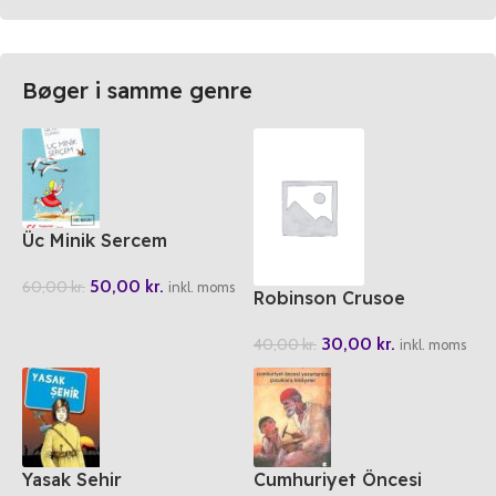
Bøger i samme genre
Üc Minik Sercem
50,00
kr.
60,00
kr.
inkl. moms
Robinson Crusoe
30,00
kr.
40,00
kr.
inkl. moms
Yasak Sehir
Cumhuriyet Öncesi