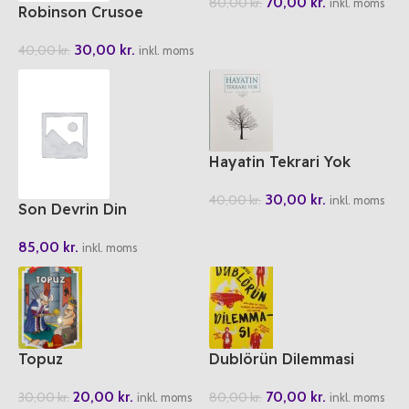
70,00
kr.
80,00
kr.
inkl. moms
Robinson Crusoe
30,00
kr.
40,00
kr.
inkl. moms
Hayatin Tekrari Yok
30,00
kr.
40,00
kr.
inkl. moms
Son Devrin Din
Mazlumlari
85,00
kr.
inkl. moms
Topuz
Dublörün Dilemmasi
20,00
kr.
70,00
kr.
30,00
kr.
80,00
kr.
inkl. moms
inkl. moms