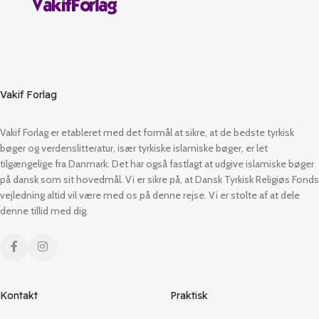
Vakif Forlag
Vakif Forlag er etableret med det formål at sikre, at de bedste tyrkisk
bøger og verdenslitteratur, især tyrkiske islamiske bøger, er let
tilgængelige fra Danmark. Det har også fastlagt at udgive islamiske bøger
på dansk som sit hovedmål. Vi er sikre på, at Dansk Tyrkisk Religiøs Fonds
vejledning altid vil være med os på denne rejse. Vi er stolte af at dele
denne tillid med dig.
Kontakt
Praktisk