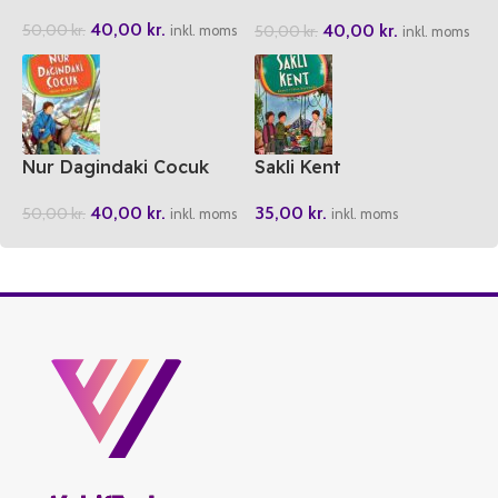
Yazarlardan Cocuklara
40,00
kr.
40,00
kr.
50,00
kr.
50,00
kr.
Hikayeler
inkl. moms
inkl. moms
Nur Dagindaki Cocuk
Sakli Kent
40,00
kr.
35,00
kr.
50,00
kr.
inkl. moms
inkl. moms