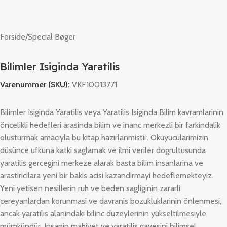
Forside
/
Special Bøger
Bilimler Isiginda Yaratilis
Varenummer (SKU):
VKF10013771
Bilimler Isiginda Yaratilis veya Yaratilis Isiginda Bilim kavramlarinin
öncelikli hedefleri arasinda bilim ve inanc merkezli bir farkindalik
olusturmak amaciyla bu kitap hazirlanmistir. Okuyucularimizin
düsünce ufkuna katki saglamak ve ilmi veriler dogrultusunda
yaratilis gercegini merkeze alarak basta bilim insanlarina ve
arastiricilara yeni bir bakis acisi kazandirmayi hedeflemekteyiz.
Yeni yetisen nesillerin ruh ve beden sagliginin zararli
cereyanlardan korunmasi ve davranis bozukluklarinin önlenmesi,
ancak yaratilis alanindaki bilinc düzeylerinin yükseltilmesiyle
mümkündür. Insanin mahiyet ve yaratilis gayesini bilimsel