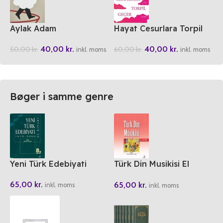
Aylak Adam
Hayat Cesurlara Torpil
Gecer
40,00
kr.
40,00
kr.
50,00
kr.
60,00
kr.
inkl. moms
inkl. moms
Bøger i samme genre
Yeni Türk Edebiyati
Türk Din Musikisi El
Kitabi
65,00
kr.
65,00
kr.
inkl. moms
inkl. moms