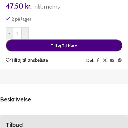
47,50
kr.
inkl. moms
2 på lager
-
+
Tilføj Til Kurv
Tilføj til ønskeliste
Del:
Beskrivelse
Tilbud