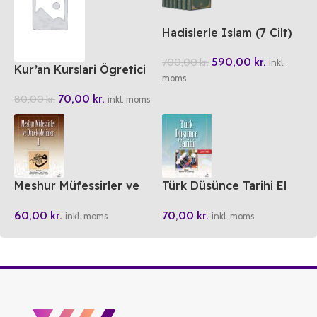
Hadislerle Islam (7 Cilt)
Set
590,00
kr.
700,00
kr.
inkl.
Kur’an Kurslari Ögretici
moms
Kitabi 1-2
70,00
kr.
80,00
kr.
inkl. moms
Meshur Müfessirler ve
Türk Düsünce Tarihi El
Örnek Metinler 1
Kitabi
60,00
kr.
70,00
kr.
inkl. moms
inkl. moms