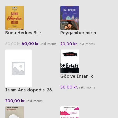
Bunu Herkes Bilir
Peygamberimizin
Arkadaslari 5 Hz. Erkam
60,00
kr.
20,00
kr.
80,00
kr.
inkl. moms
inkl. moms
Göc ve Insanlik
50,00
kr.
inkl. moms
Islam Ansiklopedisi 26.
Cilt
200,00
kr.
inkl. moms