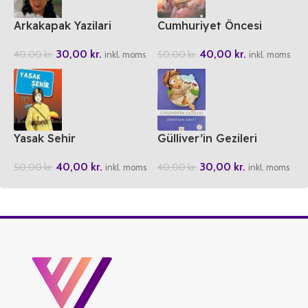
Arkakapak Yazilari
Cumhuriyet Öncesi
Yazarlardan Cocuklara
30,00
kr.
40,00
kr.
40,00
kr.
50,00
kr.
Hikayeler
inkl. moms
inkl. moms
Yasak Sehir
Gülliver’in Gezileri
40,00
kr.
30,00
kr.
50,00
kr.
40,00
kr.
inkl. moms
inkl. moms