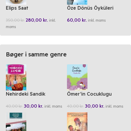
Elips Saat
Öze Dönüs Öyküleri
280,00
kr.
60,00
kr.
350,00
kr.
inkl.
inkl. moms
moms
Bøger i samme genre
Nehirdeki Sandik
Ömer’in Cocuklugu
30,00
kr.
30,00
kr.
40,00
kr.
40,00
kr.
inkl. moms
inkl. moms