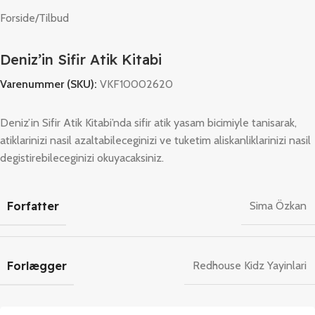
Forside
/
Tilbud
Deniz’in Sifir Atik Kitabi
Varenummer (SKU):
VKF10002620
Deniz’in Sifir Atik Kitabi’nda sifir atik yasam bicimiyle tanisarak,
atiklarinizi nasil azaltabileceginizi ve tuketim aliskanliklarinizi nasil
degistirebileceginizi okuyacaksiniz.
Forfatter
Sima Özkan
Forlægger
Redhouse Kidz Yayinlari