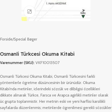
Klik for at forstørre
Forside
/
Special Bøger
Osmanli Türkcesi Okuma Kitabi
Varenummer (SKU):
VKF10013507
Osmanli Türkcesi Okuma Kitabi, Osmanli Türkcesini farkli
yöntemlerle ögretme düsüncesinin bir ürünüdür. Okuma
Kitabi’nda metinler, iclerindeki sözcük ve dilbilgisi özellikleri
dikkate alinarak Türkce, Farsca ve Arapca agirlikli metinler olarak
üc grupta toplanmistir. Her metnin eski ve yeni harflisi karsilikli
sayfalarda düzenlenmis; metinlerde ögrenilmesi gerekli sözcükler