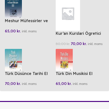
Meshur Müfessirler ve
Örnek Metinler 3
65,00
kr.
inkl. moms
Kur’an Kurslari Ögretici
Kitabi 1-2
70,00
kr.
80,00
kr.
inkl. moms
Türk Düsünce Tarihi El
Türk Din Musikisi El
Kitabi
Kitabi
70,00
kr.
65,00
kr.
inkl. moms
inkl. moms