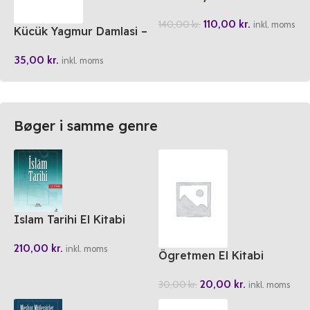
TDV (Ebru Motifli)
110,00
kr.
140,00
kr.
inkl. moms
Kücük Yagmur Damlasi –
Doganin Essiz Hikayeleri
35,00
kr.
4
inkl. moms
Bøger i samme genre
Islam Tarihi El Kitabi
210,00
kr.
inkl. moms
Ögretmen El Kitabi
20,00
kr.
30,00
kr.
inkl. moms