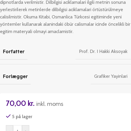
dipnotlarda verilmistir. Dilbilgisi aciklamalari ilgili metnin sonuna
yerlestirilerek metinlerde dilbilgisi aciklamalari örtüstürülmeye
calisilmistir. Okuma Kitabi, Osmanlica Türkcesi egitiminde yeni
yöntemler kullanarak alanindaki öbür calismalar icinde öncelikli bir
egitim materyali olmayi amaclamistir.
Forfatter
Prof. Dr. I Hakki Aksoyak
Forlægger
Grafiker Yayinlari
70,00
kr.
inkl. moms
5 på lager