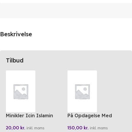
Beskrivelse
Tilbud
Minikler Icin Islamin
På Opdagelse Med
Sartlari Kelime i Sehadet
Fatima Og Said 3
20,00
kr.
150,00
kr.
Kulaktan Kulaga
inkl. moms
inkl. moms