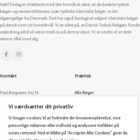
Vakif Forlag er etableret med det formål at sikre, at de bedste tyrkisk
bøger og verdenslitteratur, især tyrkiske islamiske bøger, er let
tilgængelige fra Danmark. Det har også fastlagt at udgive islamiske bøger
på dansk som sit hovedmål. Vi er sikre på, at Dansk Tyrkisk Religiøs Fonds
vejledning altid vil være med os på denne rejse. Vi er stolte af at dele
denne tillid med dig.
Kontakt
Praktisk
Paul Bergsøes Vej 14,
Alle Bøger
2600 Glostrup
Tilbud
Vi værdsætter dit privatliv
CVR: 42813915
Om os
Handelsbetingelser
Vi bruger cookies til at forbedre din browseroplevelse, vise
admin@vakifforlag.dk
Kontakt
personlige reklamer eller indhold og analysere trafikken på
+45 26 24 2354
vores netsted. Ved at klikke på "Accepter Alle Cookies" giver du