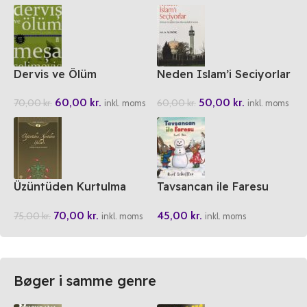
Oynayan Dünya
Dervis ve Ölüm
Neden Islam’i Seciyorlar
60,00
kr.
50,00
kr.
70,00
kr.
60,00
kr.
inkl. moms
inkl. moms
Üzüntüden Kurtulma
Tavsancan ile Faresu
Yollari Ahlak Klasikleri 4
Karli Gün
70,00
kr.
45,00
kr.
75,00
kr.
inkl. moms
inkl. moms
Bøger i samme genre