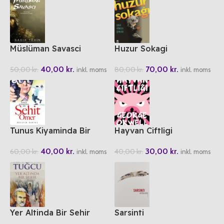
Müslüman Savasci
Huzur Sokagi
40,00
kr.
70,00
kr.
50,00
kr.
80,00
kr.
inkl. moms
inkl. moms
Tunus Kiyaminda Bir
Hayvan Ciftligi
Sehit Ömer
30,00
kr.
40,00
kr.
40,00
kr.
60,00
kr.
inkl. moms
inkl. moms
Yer Altinda Bir Sehir
Sarsinti