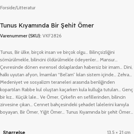
Forside
/
Litteratur
Tunus Kıyamında Bir Şehit Ömer
Varenummer (SKU):
VKF2826
Tunus, Bir ülke, birçok insan ve birçok olgu… Bilinçsizliğini
sömürülmekle, bilincini öldürülmekle ödeyenler… Mansur…
Çevresinde dönen evrensel dolaplardan habersiz bir imam… Dini,
halkı uyutan afyon, İmamları “Bel’am” kılan sistem içinde… Zehra…
Medeniyet ve sosyalizm teraneleri arasında benliğinden
kopartılan Rabbe kul oluştan kaçarken kula kulluğa tutulan… Genç
bir kız… Küçük lale… Ve Ömer, Çirkefin en sefillerinden, bilincin
zirvesine çıkan… Cennet bahçesindeki şehadet lalelerini kanıyla
boyayan, Bir Ömer, Yiğit Ömer… Tunus Kıyamında bir şehit Ömer…
Størrelse
13,5 × 21 cm