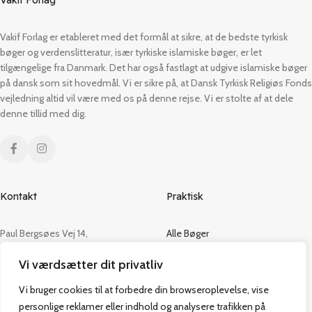
Vakif Forlag er etableret med det formål at sikre, at de bedste tyrkisk
bøger og verdenslitteratur, især tyrkiske islamiske bøger, er let
tilgængelige fra Danmark. Det har også fastlagt at udgive islamiske bøger
på dansk som sit hovedmål. Vi er sikre på, at Dansk Tyrkisk Religiøs Fonds
vejledning altid vil være med os på denne rejse. Vi er stolte af at dele
denne tillid med dig.
Kontakt
Praktisk
Paul Bergsøes Vej 14,
Alle Bøger
2600 Glostrup
Tilbud
Vi værdsætter dit privatliv
CVR: 42813915
Om os
Handelsbetingelser
Vi bruger cookies til at forbedre din browseroplevelse, vise
admin@vakifforlag.dk
Kontakt
personlige reklamer eller indhold og analysere trafikken på
+45 26 24 2354