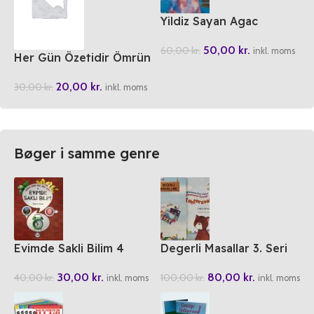
Yildiz Sayan Agac
50,00
kr.
60,00
kr.
inkl. moms
Her Gün Özetidir Ömrün
20,00
kr.
30,00
kr.
inkl. moms
Bøger i samme genre
Evimde Sakli Bilim 4
Degerli Masallar 3. Seri
(5 Kitap)
30,00
kr.
80,00
kr.
40,00
kr.
100,00
kr.
inkl. moms
inkl. moms