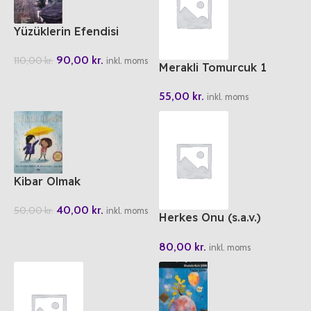
Yüzüklerin Efendisi
Ikinci Kisim Iki Kule
90,00
kr.
110,00
kr.
inkl. moms
Merakli Tomurcuk 1
Rabbimiz Allah
55,00
kr.
inkl. moms
Kibar Olmak
40,00
kr.
50,00
kr.
inkl. moms
Herkes Onu (s.a.v.)
Anlatiyor 1 Ailesi
80,00
kr.
Peygamber Efendimizi
inkl. moms
Anlatiyor