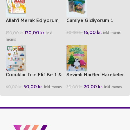
Allah’i Merak Ediyorum
Camiye Gidiyorum 1
(5 Cilt)
16,00
kr.
120,00
kr.
30,00
kr.
150,00
kr.
inkl. moms
inkl.
moms
Cocuklar Icin Elif Be 1 &
Sevimli Harfler Harekeler
2
20,00
kr.
50,00
kr.
30,00
kr.
60,00
kr.
inkl. moms
inkl. moms