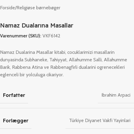
Forside
/
Religiøse børnebøger
Namaz Dualarına Masallar
Varenummer (SKU):
VKF6142
Namaz Dualarina Masallar kitabi, cocuklarimizi masallarin
dunyasinda Subhaneke, Tahiyyat, Allahumme Salli, Allahumme
Barik, Rabbena Atina ve Rabbenagfirli dualarini ogrenecekleri
eglenceli bir yolculuga cikariyor.
Forfatter
Ibrahim Arpaci
Forlægger
Türkiye Diyanet Vakfi Yayinlari