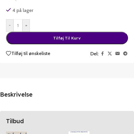
4 på lager
-
+
Tilføj Til Kurv
Tilføj til ønskeliste
Del:
Beskrivelse
Tilbud