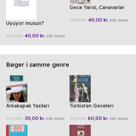
Gece Yarisi, Canavarlar
Geldiginde
40,00
kr.
50,00
kr.
inkl. moms
Uyuyor musun?
40,00
kr.
50,00
kr.
inkl. moms
Bøger i samme genre
Arkakapak Yazilari
Türkistan Geceleri
30,00
kr.
60,00
kr.
40,00
kr.
70,00
kr.
inkl. moms
inkl. moms