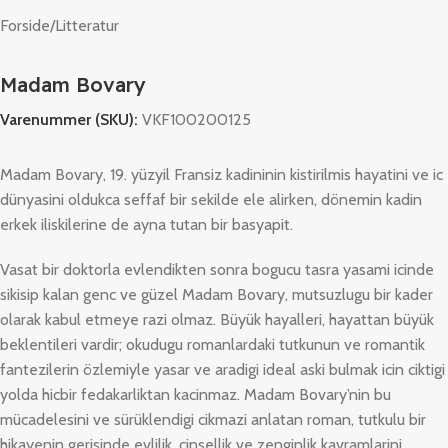
Forside
/
Litteratur
Madam Bovary
Varenummer (SKU):
VKF100200125
Madam Bovary, 19. yüzyil Fransiz kadininin kistirilmis hayatini ve ic
dünyasini oldukca seffaf bir sekilde ele alirken, dönemin kadin
erkek iliskilerine de ayna tutan bir basyapit.
Vasat bir doktorla evlendikten sonra bogucu tasra yasami icinde
sikisip kalan genc ve güzel Madam Bovary, mutsuzlugu bir kader
olarak kabul etmeye razi olmaz. Büyük hayalleri, hayattan büyük
beklentileri vardir; okudugu romanlardaki tutkunun ve romantik
fantezilerin özlemiyle yasar ve aradigi ideal aski bulmak icin ciktigi
yolda hicbir fedakarliktan kacinmaz. Madam Bovary’nin bu
mücadelesini ve sürüklendigi cikmazi anlatan roman, tutkulu bir
hikayenin gerisinde evlilik, cinsellik ve zenginlik kavramlarini