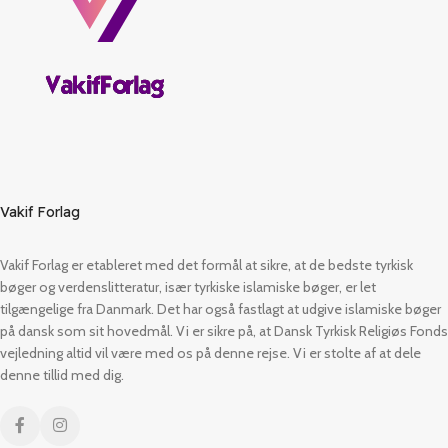
Vakif Forlag
Vakif Forlag er etableret med det formål at sikre, at de bedste tyrkisk
bøger og verdenslitteratur, især tyrkiske islamiske bøger, er let
tilgængelige fra Danmark. Det har også fastlagt at udgive islamiske bøger
på dansk som sit hovedmål. Vi er sikre på, at Dansk Tyrkisk Religiøs Fonds
vejledning altid vil være med os på denne rejse. Vi er stolte af at dele
denne tillid med dig.