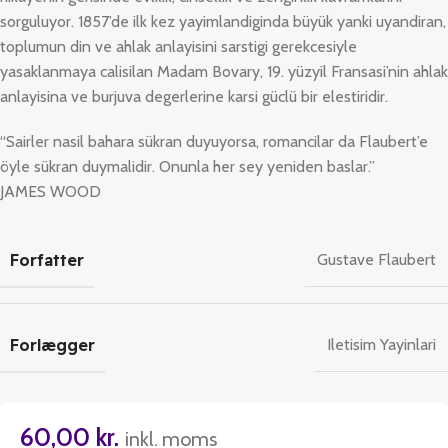
sorguluyor. 1857’de ilk kez yayimlandiginda büyük yanki uyandiran,
toplumun din ve ahlak anlayisini sarstigi gerekcesiyle
yasaklanmaya calisilan Madam Bovary, 19. yüzyil Fransasi’nin ahlak
anlayisina ve burjuva degerlerine karsi güclü bir elestiridir.
“Sairler nasil bahara sükran duyuyorsa, romancilar da Flaubert’e
öyle sükran duymalidir. Onunla her sey yeniden baslar.”
JAMES WOOD
Forfatter
Gustave Flaubert
Forlægger
Iletisim Yayinlari
60,00
kr.
inkl. moms