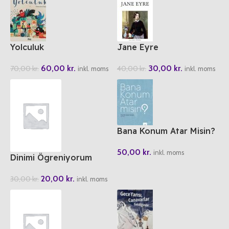
Yolculuk
Jane Eyre
60,00
kr.
30,00
kr.
70,00
kr.
40,00
kr.
inkl. moms
inkl. moms
Bana Konum Atar Misin?
50,00
kr.
inkl. moms
Dinimi Ögreniyorum
20,00
kr.
30,00
kr.
inkl. moms