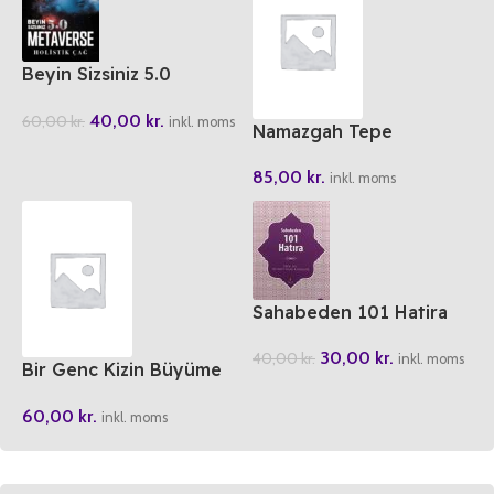
Beyin Sizsiniz 5.0
Metaverse Holistik Cag
40,00
kr.
60,00
kr.
inkl. moms
Namazgah Tepe
85,00
kr.
inkl. moms
Sahabeden 101 Hatira
30,00
kr.
40,00
kr.
inkl. moms
Bir Genc Kizin Büyüme
Rehberi
60,00
kr.
inkl. moms