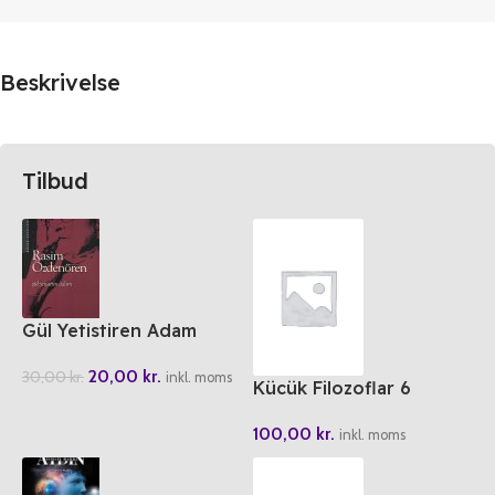
Beskrivelse
Tilbud
Gül Yetistiren Adam
20,00
kr.
30,00
kr.
inkl. moms
Kücük Filozoflar 6
Leibniz Mümkün
100,00
kr.
Dünyalarin En Iyisi
inkl. moms