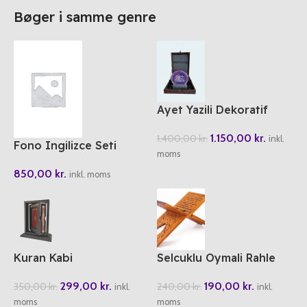
Bøger i samme genre
Ayet Yazili Dekoratif
Akik Tasi
1.150,00
kr.
1.400,00
kr.
inkl.
Fono Ingilizce Seti
moms
850,00
kr.
inkl. moms
Kuran Kabi
Selcuklu Oymali Rahle
Kücük Boy 45cm
299,00
kr.
190,00
kr.
350,00
kr.
240,00
kr.
inkl.
inkl.
moms
moms