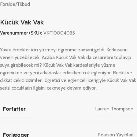
Forside
/
Tilbud
Kücük Vak Vak
Varenummer (SKU):
VKF10004035
Yavru ördekler icin yüzmeyi ögrenme zamani geldi. Korkusunu
yenen yüzebilecek. Acaba Kücük Vak Vak da cesaretini toplayip
suya girebilecek mi? Kücük Vak Vak kardesleriyle yüzme
ögrenirken ve yeni arkadaslar edinirken cok egleniyor. Renkli ve
dikkat cekici cizimleri, ögretici ve eglenceli icerigiyle Kücük Vak Vak
serisi cocuklarin ilgisini cekmeye devam ediyor.
Forfatter
Lauren Thompson
Forlægger
Pearson Yayinlari