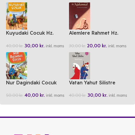
Kuyudaki Cocuk Hz.
Alemlere Rahmet Hz.
Yusuf
Muhammed
30,00
kr.
20,00
kr.
40,00
kr.
30,00
kr.
inkl. moms
inkl. moms
Nur Dagindaki Cocuk
Vatan Yahut Silistre
40,00
kr.
30,00
kr.
50,00
kr.
40,00
kr.
inkl. moms
inkl. moms