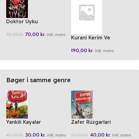
Doktor Uyku
70,00
kr.
90,00
kr.
inkl. moms
Kurani Kerim Ve
Muhtasar Kelime Meal
190,00
kr.
Ortaboy Yesil
inkl. moms
Bøger i samme genre
Yankili Kayalar
Zafer Rüzgarlari
30,00
kr.
40,00
kr.
40,00
kr.
50,00
kr.
inkl. moms
inkl. moms