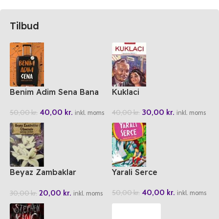
Tilbud
Benim Adim Sena Bana
Kuklaci
Allah Yeter
30,00
kr.
40,00
kr.
40,00
kr.
50,00
kr.
inkl. moms
inkl. moms
Beyaz Zambaklar
Yarali Serce
Ülkesinde
40,00
kr.
20,00
kr.
50,00
kr.
30,00
kr.
inkl. moms
inkl. moms