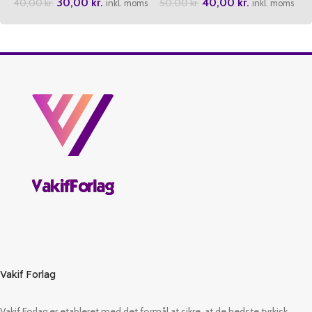
30,00
kr.
40,00
kr.
40,00
kr.
50,00
kr.
inkl. moms
inkl. moms
Vakif Forlag
Vakif Forlag er etableret med det formål at sikre, at de bedste tyrkisk