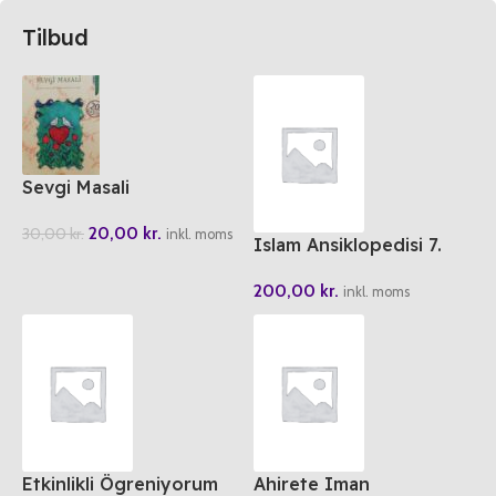
Tilbud
Sevgi Masali
20,00
kr.
30,00
kr.
inkl. moms
Islam Ansiklopedisi 7.
Cilt
200,00
kr.
inkl. moms
Etkinlikli Ögreniyorum
Ahirete Iman