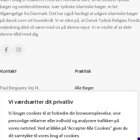
bøger og verdenslitteratur, især tyrkiske islamiske bøger, er let
tilgængelige fra Danmark. Det har også fastlagt at udgive islamiske bøger
på dansk som sit hovedmål. Vi er sikre på, at Dansk Tyrkisk Religiøs Fonds
vejledning altid vil være med os på denne rejse. Vi er stolte af at dele
denne tillid med dig.
Kontakt
Praktisk
Paul Bergsøes Vej 14,
Alle Bøger
2600 Glostrup
Tilbud
Vi værdsætter dit privatliv
CVR: 42813915
Om os
Handelsbetingelser
Vi bruger cookies til at forbedre din browseroplevelse, vise
admin@vakifforlag.dk
Kontakt
personlige reklamer eller indhold og analysere trafikken på
+45 26 24 2354
vores netsted. Ved at klikke på "Accepter Alle Cookies" giver du
dit samtykke til vores brug af cookies.