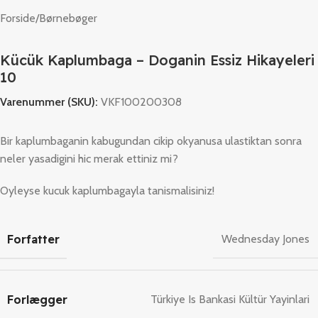
Forside
/
Børnebøger
Kücük Kaplumbaga – Doganin Essiz Hikayeleri
10
Varenummer (SKU):
VKF100200308
Bir kaplumbaganin kabugundan cikip okyanusa ulastiktan sonra
neler yasadigini hic merak ettiniz mi?
Oyleyse kucuk kaplumbagayla tanismalisiniz!
Forfatter
Wednesday Jones
Forlægger
Türkiye Is Bankasi Kültür Yayinlari