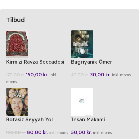
Tilbud
Kirmizi Ravza Seccadesi
Bagriyanik Ömer
150,00
kr.
30,00
kr.
170,00
kr.
40,00
kr.
inkl.
inkl. moms
moms
Rotasiz Seyyah Yol
Insan Makami
Hikayeleri 1
50,00
kr.
80,00
kr.
100,00
kr.
inkl. moms
inkl. moms