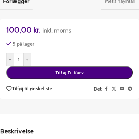
Forlægger
Metis Yayinlari
100,00
kr.
inkl. moms
5 på lager
-
+
Tilføj Til Kurv
Tilføj til ønskeliste
Del:
Beskrivelse